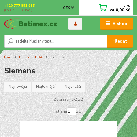
0
ks
+420 777 853 635
CZK
za
0,00 Kč
(Po-Pá, 9-18 hod.)
E-shop
Hledat
Úvod
Baterie do PDA
Siemens
Siemens
Nejnovější
Nejlevnější
Nejdražší
Zobrazuji 1-2 z 2
strana
z 1