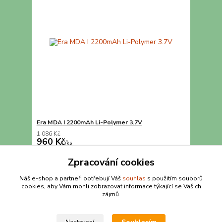
Era MDA I 2200mAh Li-Polymer 3.7V
1 086 Kč
960 Kč
/
ks
Detail
Zpracování cookies
Náš e-shop a partneři potřebují Váš
souhlas
s použitím souborů
cookies, aby Vám mohli zobrazovat informace týkající se Vašich
strana
z 1
zájmů.