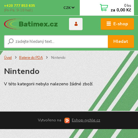
0
ks
+420 777 853 635
CZK
za
0,00 Kč
(Po-Pá, 9-18 hod.)
E-shop
Hledat
Úvod
Baterie do PDA
Nintendo
Nintendo
V této kategorii nebylo nalezeno žádné zboží.
Vytvořeno na
Eshop-rychle.cz