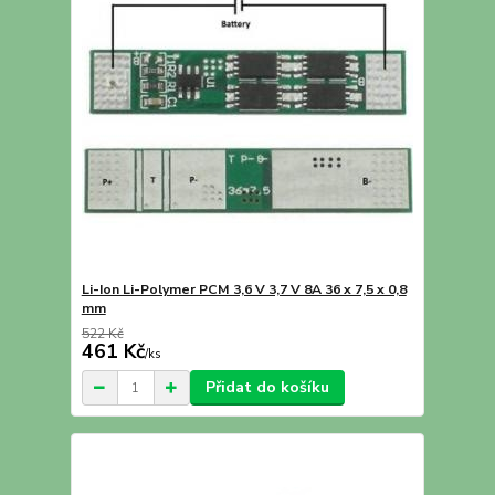
Li-Ion Li-Polymer PCM 3,6 V 3,7 V 8A 36 x 7,5 x 0,8
mm
522 Kč
461 Kč
/
ks
Přidat do košíku