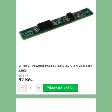
Li-Ion Li-Polymer PCM 1S 3,6 V 3,7 V 2 A 25 x 3,8 x
2 mm
104 Kč
92 Kč
/
ks
Přidat do košíku