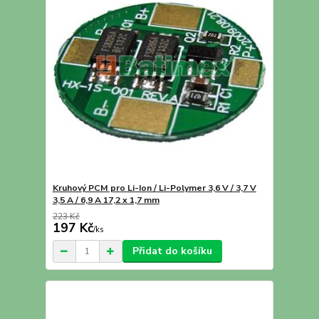
Kruhový PCM pro Li-Ion / Li-Polymer 3,6 V / 3,7 V
3,5 A / 6,9 A 17,2 x 1,7 mm
223 Kč
197 Kč
/
ks
Přidat do košíku