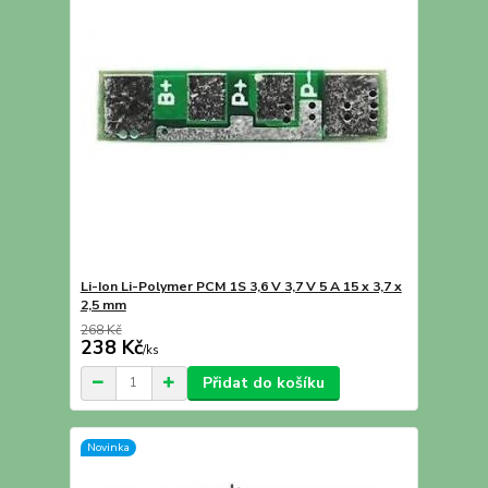
Li-Ion Li-Polymer PCM 1S 3,6 V 3,7 V 5 A 15 x 3,7 x
2,5 mm
268 Kč
238 Kč
/
ks
Přidat do košíku
Novinka