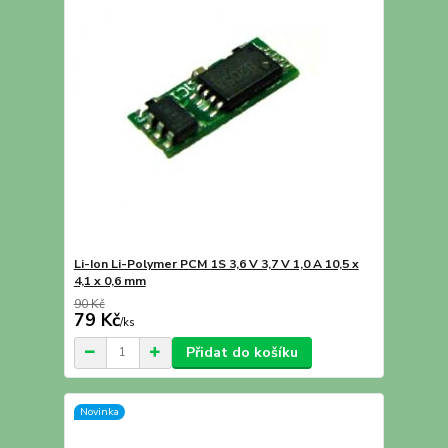
Li-Ion Li-Polymer PCM 1S 3,6 V 3,7 V 1,0 A 10,5 x
4,1 x 0,6 mm
90 Kč
79 Kč
/
ks
Přidat do košíku
Novinka