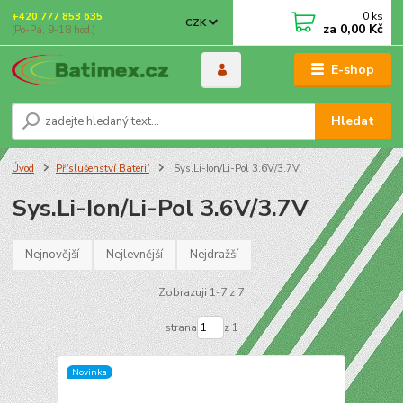
0
ks
+420 777 853 635
CZK
za
0,00 Kč
(Po-Pá, 9-18 hod.)
E-shop
Hledat
Úvod
Příslušenství Baterií
Sys.Li-Ion/Li-Pol 3.6V/3.7V
Sys.Li-Ion/Li-Pol 3.6V/3.7V
Nejnovější
Nejlevnější
Nejdražší
Zobrazuji 1-7 z 7
strana
z 1
Novinka