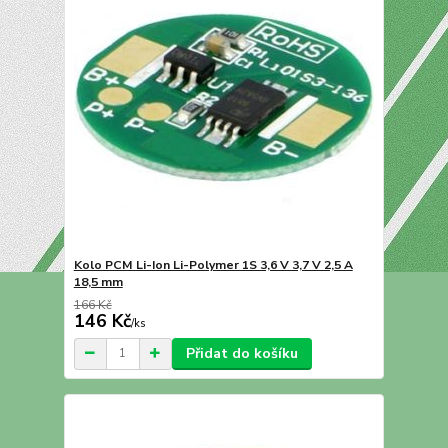
Kolo PCM Li-Ion Li-Polymer 1S 3,6 V 3,7 V 2,5 A
18,5 mm
166 Kč
146 Kč
/
ks
Přidat do košíku