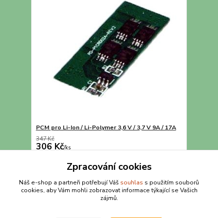
PCM pro Li-Ion / Li-Polymer 3,6 V / 3,7 V 9A / 17A
347 Kč
306 Kč
/
ks
Přidat do košíku
Zpracování cookies
Náš e-shop a partneři potřebují Váš
souhlas
s použitím souborů
cookies, aby Vám mohli zobrazovat informace týkající se Vašich
strana
z 1
zájmů.