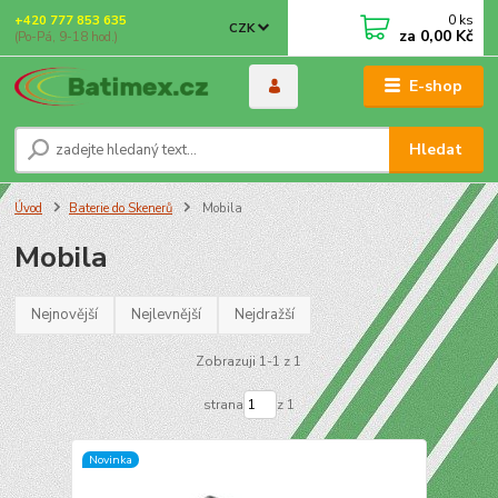
0
ks
+420 777 853 635
CZK
za
0,00 Kč
(Po-Pá, 9-18 hod.)
E-shop
Hledat
Úvod
Baterie do Skenerů
Mobila
Mobila
Nejnovější
Nejlevnější
Nejdražší
Zobrazuji 1-1 z 1
strana
z 1
Novinka