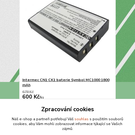
Intermec CN1 CK1 baterie Symbol MC1000 1800
mAh
678 Kč
600 Kč
/
ks
Přidat do košíku
Zpracování cookies
Náš e-shop a partneři potřebují Váš
souhlas
s použitím souborů
cookies, aby Vám mohli zobrazovat informace týkající se Vašich
strana
z 1
zájmů.