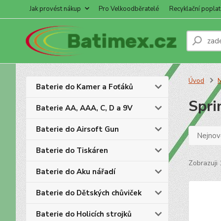
Jak provést nákup
Pro Velkoodběratelé
Recyklační poplat
Úvod
N
Baterie do Kamer a Foťáků
Spri
Baterie AA, AAA, C, D a 9V
Baterie do Airsoft Gun
Nejnově
Baterie do Tiskáren
Zobrazuji 
Baterie do Aku nářadí
Baterie do Dětských chůviček
Baterie do Holicích strojků