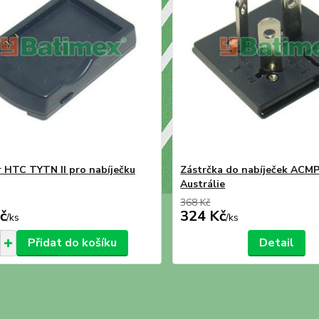
 HTC TYTN II pro nabíječku
Zástrčka do nabíječek ACM
Austrálie
368 Kč
č
324 Kč
/
ks
/
ks
Přidat do košíku
Detail