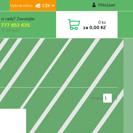
Přihlášení
CZK
 si rady? Zavolejte.
0
ks
 777 853 635
za
0,00 Kč
, 9-18 hod.)
strana
z 1