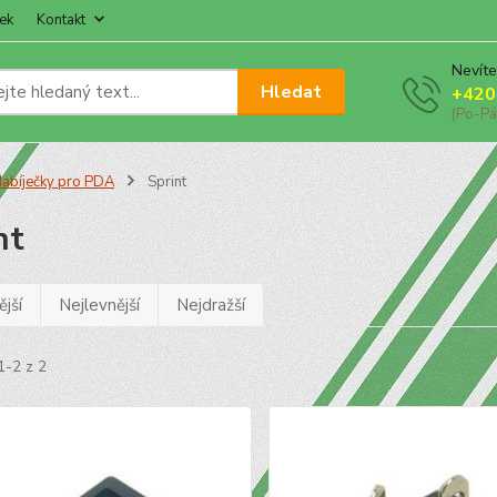
ek
Kontakt
Nevíte
Hledat
+420
(Po-Pá
abíječky pro PDA
Sprint
nt
jší
Nejlevnější
Nejdražší
1-2 z 2