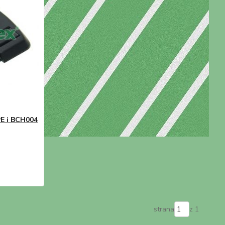
PE i BCH004
strana
z 1