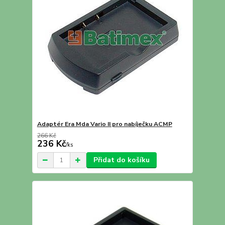
Adaptér Era Mda Vario II pro nabíječku ACMP
266 Kč
236 Kč
/
ks
Přidat do košíku