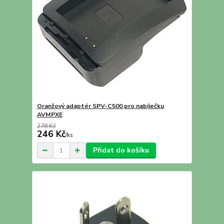
Oranžový adaptér SPV-C500 pro nabíječku
AVMPXE
278 Kč
246 Kč
/
ks
Přidat do košíku