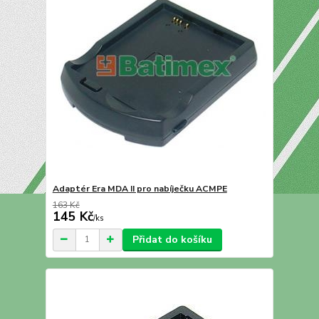
Adaptér Era MDA II pro nabíječku ACMPE
163 Kč
145 Kč
/
ks
Přidat do košíku