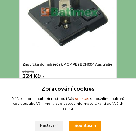
Zástrčka do nabíječek ACMPE i BCH004 Austrálie
368 Kč
324 Kč
/
ks
Detail
Zpracování cookies
Náš e-shop a partneři potřebují Váš
souhlas
s použitím souborů
cookies, aby Vám mohli zobrazovat informace týkající se Vašich
strana
z 1
zájmů.
Souhlasím
Nastavení