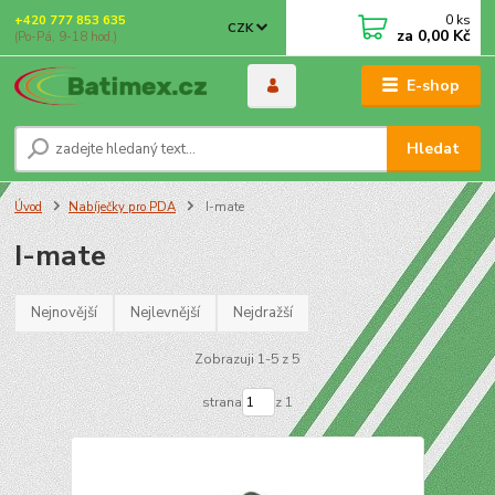
0
ks
+420 777 853 635
CZK
za
0,00 Kč
(Po-Pá, 9-18 hod.)
E-shop
Hledat
Úvod
Nabíječky pro PDA
I-mate
I-mate
Nejnovější
Nejlevnější
Nejdražší
Zobrazuji 1-5 z 5
strana
z 1