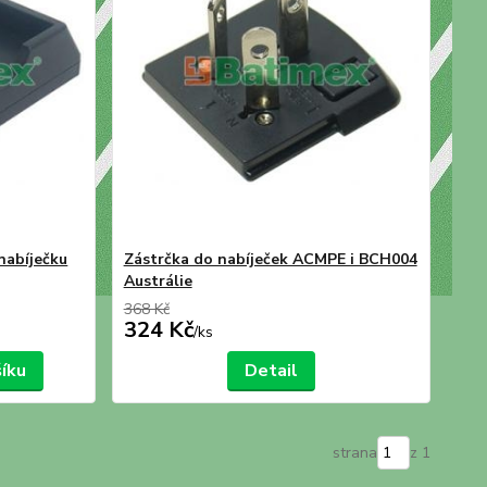
nabíječku
Zástrčka do nabíječek ACMPE i BCH004
Austrálie
368 Kč
324 Kč
/
ks
šíku
Detail
strana
z 1