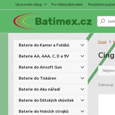
Jak provést nákup
Pro Velkoodběratelé
Recyklační poplat
Úvod
N
Baterie do Kamer a Foťáků
Cing
Baterie AA, AAA, C, D a 9V
Baterie do Airsoft Gun
Nejnově
Baterie do Tiskáren
Zobrazuji 
Baterie do Aku nářadí
Baterie do Dětských chůviček
Baterie do Holicích strojků