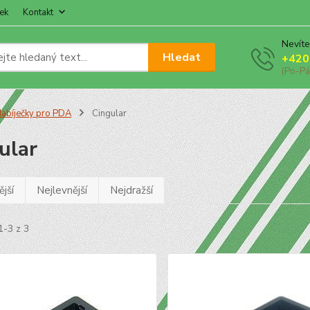
ek
Kontakt
Nevíte
Hledat
+420
(Po-Pá
abíječky pro PDA
Cingular
ular
jší
Nejlevnější
Nejdražší
1-3 z 3