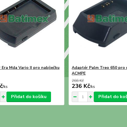
 Era Mda Vario II pro nabíječku
Adaptér Palm Treo 650 pro 
ACMPE
266 Kč
č
236 Kč
/
ks
/
ks
Přidat do košíku
Přidat do ko