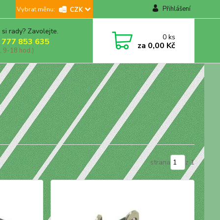
Přihlášení
CZK
 si rady? Zavolejte.
0
ks
 777 853 635
za
0,00 Kč
, 9-18 hod.)
strana
z 1