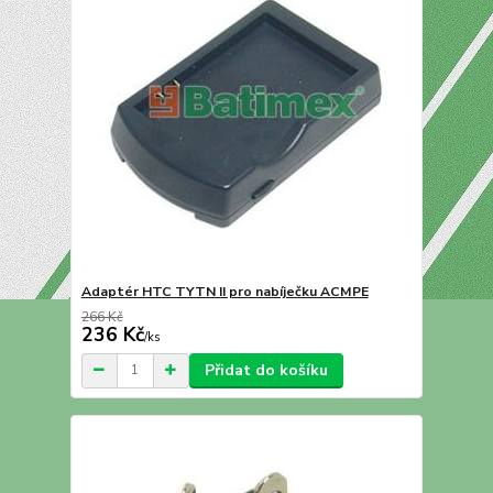
Adaptér HTC TYTN II pro nabíječku ACMPE
266 Kč
236 Kč
/
ks
Přidat do košíku