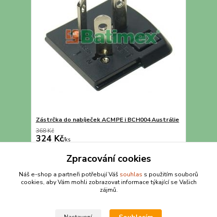
Zástrčka do nabíječek ACMPE i BCH004 Austrálie
368 Kč
324 Kč
/
ks
Detail
Zpracování cookies
Náš e-shop a partneři potřebují Váš
souhlas
s použitím souborů
cookies, aby Vám mohli zobrazovat informace týkající se Vašich
strana
z 1
zájmů.