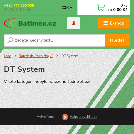
0
ks
+420 777 853 635
CZK
za
0,00 Kč
(Po-Pá, 9-18 hod.)
E-shop
Hledat
Úvod
Baterie do Psích obojků
DT System
DT System
V této kategorii nebylo nalezeno žádné zboží.
Vytvořeno na
Eshop-rychle.cz