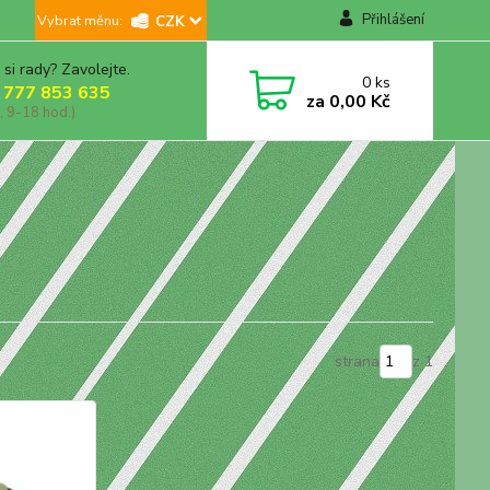
Přihlášení
CZK
 si rady? Zavolejte.
0
ks
 777 853 635
za
0,00 Kč
, 9-18 hod.)
strana
z 1