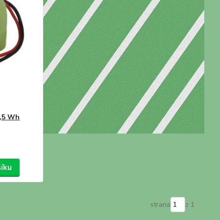
,5 Wh
šíku
strana
z 1