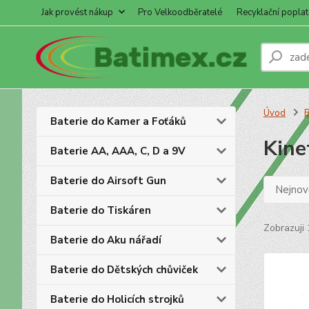
Jak provést nákup
Pro Velkoodběratelé
Recyklační poplat
Úvod
B
Baterie do Kamer a Foťáků
Kine
Baterie AA, AAA, C, D a 9V
Baterie do Airsoft Gun
Nejnově
Baterie do Tiskáren
Zobrazuji 
Baterie do Aku nářadí
Baterie do Dětských chůviček
Baterie do Holicích strojků