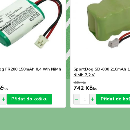
og FR200 150mAh 0,4 Wh NiMh
SportDog SD-800 210mAh 1
NiMh 7,2 V
836 Kč
č
742 Kč
/
ks
/
ks
Přidat do košíku
Přidat do ko