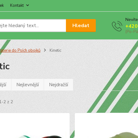
ek
Kontakt
Nevíte
Hledat
+420
(Po-Pá
aterie do Psích obojků
Kinetic
tic
jší
Nejlevnější
Nejdražší
1-2 z 2