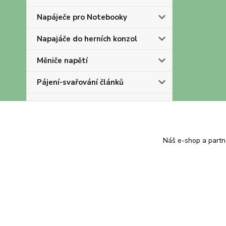
Napáječe pro Notebooky
Napajáče do herních konzol
Měniče napětí
Pájení-svařování článků
OLD
Akumulátory a baterie
Náš e-shop a partn