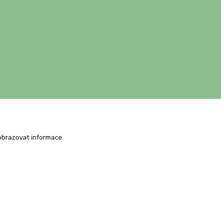
obrazovat informace
Vytvořeno na
Eshop-rychle.cz