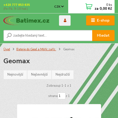
0
ks
+420 777 853 635
CZK
za
0,00 Kč
(Po-Pá, 9-18 hod.)
E-shop
Hledat
Úvod
Baterie do Geod.a Měříc.zaříz.
Geomax
Geomax
Nejnovější
Nejlevnější
Nejdražší
Zobrazuji 1-1 z 1
strana
z 1