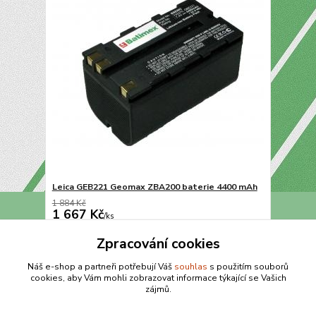
Leica GEB221 Geomax ZBA200 baterie 4400 mAh
1 884 Kč
1 667 Kč
/
ks
Přidat do košíku
Zpracování cookies
Náš e-shop a partneři potřebují Váš
souhlas
s použitím souborů
cookies, aby Vám mohli zobrazovat informace týkající se Vašich
strana
z 1
zájmů.