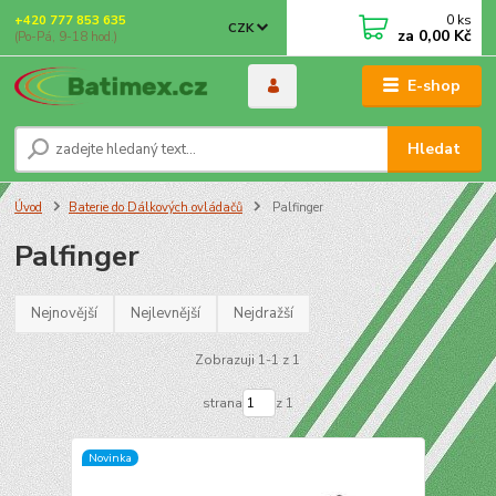
0
ks
+420 777 853 635
CZK
za
0,00 Kč
(Po-Pá, 9-18 hod.)
E-shop
Hledat
Úvod
Baterie do Dálkových ovládačů
Palfinger
Palfinger
Nejnovější
Nejlevnější
Nejdražší
Zobrazuji 1-1 z 1
strana
z 1
Novinka