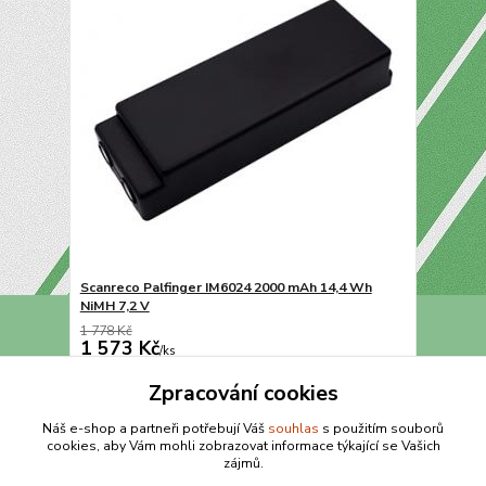
Scanreco Palfinger IM6024 2000 mAh 14,4 Wh
NiMH 7,2 V
1 778 Kč
1 573 Kč
/
ks
Přidat do košíku
Zpracování cookies
Náš e-shop a partneři potřebují Váš
souhlas
s použitím souborů
cookies, aby Vám mohli zobrazovat informace týkající se Vašich
strana
z 1
zájmů.