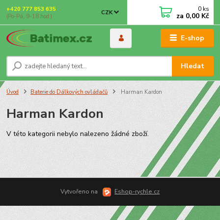
0
ks
+420 777 853 635
CZK
za
0,00 Kč
(Po-Pá, 9-18 hod.)
E-shop
Hledat
Úvod
Baterie do Dálkových ovládačů
Harman Kardon
Harman Kardon
V této kategorii nebylo nalezeno žádné zboží.
Vytvořeno na
Eshop-rychle.cz