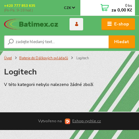
0
ks
+420 777 853 635
CZK
za
0,00 Kč
(Po-Pá, 9-18 hod.)
E-shop
Hledat
Úvod
Baterie do Dálkových ovládačů
Logitech
Logitech
V této kategorii nebylo nalezeno žádné zboží.
Vytvořeno na
Eshop-rychle.cz