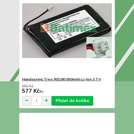
Handspring Treo 90/180 550mAh Li-Ion 3,7 V
652 Kč
577 Kč
/
ks
Přidat do košíku