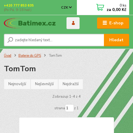
0
ks
+420 777 853 635
CZK
za
0,00 Kč
(Po-Pá, 9-18 hod.)
E-shop
Hledat
Úvod
Baterie do GPS
TomTom
TomTom
Nejnovější
Nejlevnější
Nejdražší
Zobrazuji 1-4 z 4
strana
z 1