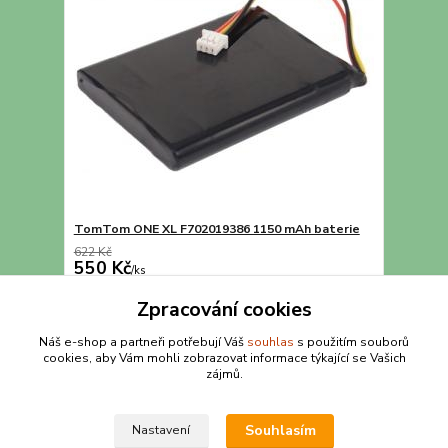
TomTom ONE XL F702019386 1150 mAh baterie
622 Kč
550 Kč
/
ks
Přidat do košíku
Zpracování cookies
Náš e-shop a partneři potřebují Váš
souhlas
s použitím souborů
cookies, aby Vám mohli zobrazovat informace týkající se Vašich
strana
z 1
zájmů.
Souhlasím
Nastavení