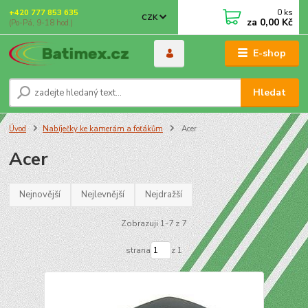
0
ks
+420 777 853 635
CZK
za
0,00 Kč
(Po-Pá, 9-18 hod.)
E-shop
Hledat
Úvod
Nabíječky ke kamerám a foťákům
Acer
Acer
Nejnovější
Nejlevnější
Nejdražší
Zobrazuji 1-7 z 7
strana
z 1