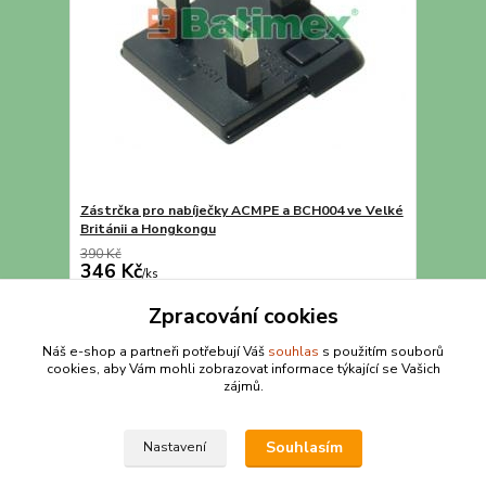
Zástrčka pro nabíječky ACMPE a BCH004 ve Velké
Británii a Hongkongu
390 Kč
346 Kč
/
ks
Přidat do košíku
Zpracování cookies
Náš e-shop a partneři potřebují Váš
souhlas
s použitím souborů
cookies, aby Vám mohli zobrazovat informace týkající se Vašich
strana
z 1
zájmů.
Souhlasím
Nastavení