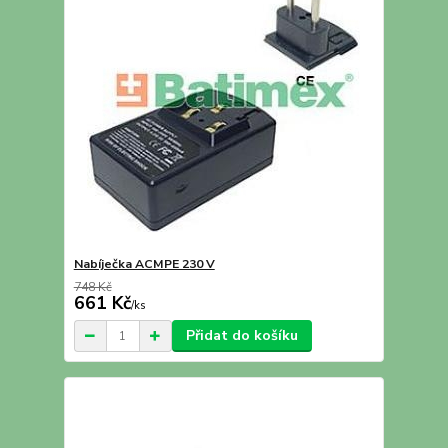
Nabíječka ACMPE 230 V
748 Kč
661 Kč
/
ks
Přidat do košíku