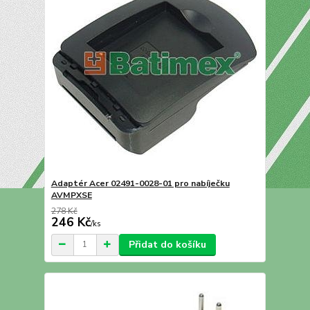
Adaptér Acer 02491-0028-01 pro nabíječku
AVMPXSE
278 Kč
246 Kč
/
ks
Přidat do košíku