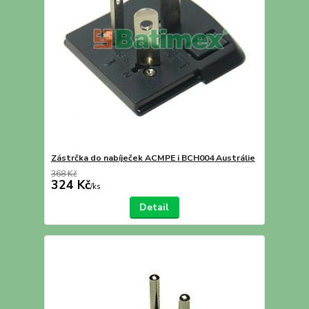
Zástrčka do nabíječek ACMPE i BCH004 Austrálie
368 Kč
324 Kč
/
ks
Detail