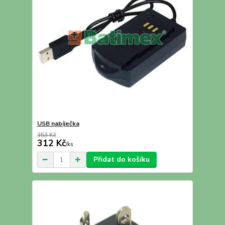
USB nabíječka
353 Kč
312 Kč
/
ks
Přidat do košíku