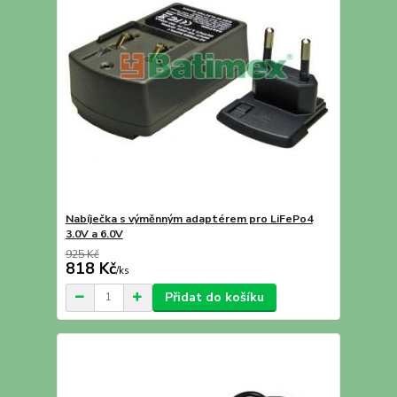
Nabíječka s výměnným adaptérem pro LiFePo4
3.0V a 6.0V
925 Kč
818 Kč
/
ks
Přidat do košíku