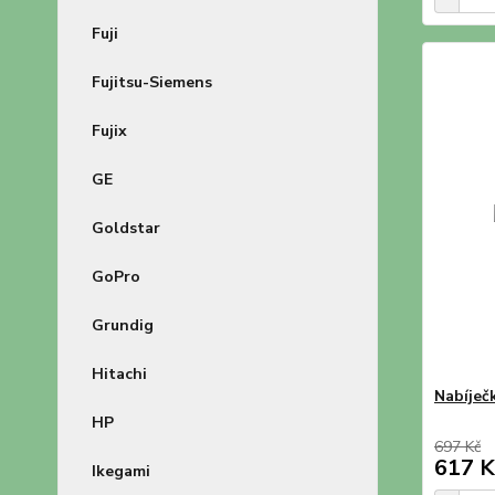
Fuji
Fujitsu-Siemens
Fujix
GE
Goldstar
GoPro
Grundig
Hitachi
Nabíje
HP
697 Kč
617 K
Ikegami