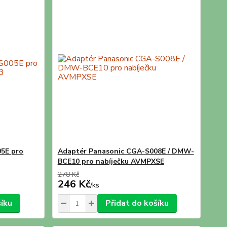
5E pro
Adaptér Panasonic CGA-S008E / DMW-
BCE10 pro nabíječku AVMPXSE
278 Kč
246 Kč
/
ks
šíku
Přidat do košíku