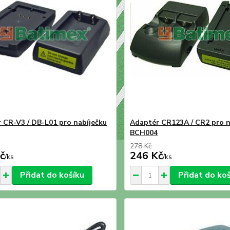
 CR-V3 / DB-L01 pro nabíječku
Adaptér CR123A / CR2 pro n
BCH004
278 Kč
č
246 Kč
/
ks
/
ks
Přidat do košíku
Přidat do ko