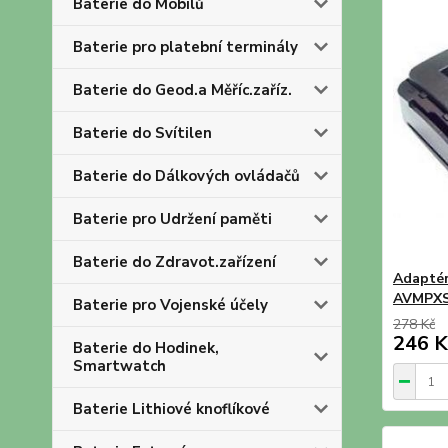
Baterie do Mobilů
Baterie pro platební terminály
Baterie do Geod.a Měříc.zaříz.
Baterie do Svítilen
Baterie do Dálkových ovládačů
Baterie pro Udržení paměti
Baterie do Zdravot.zařízení
Adaptér
AVMPX
Baterie pro Vojenské účely
278 Kč
246 K
Baterie do Hodinek,
Smartwatch
Baterie Lithiové knoflíkové