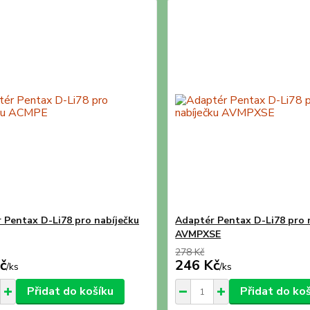
 Pentax D-Li78 pro nabíječku
Adaptér Pentax D-Li78 pro 
AVMPXSE
278 Kč
č
246 Kč
/
ks
/
ks
Přidat do košíku
Přidat do ko