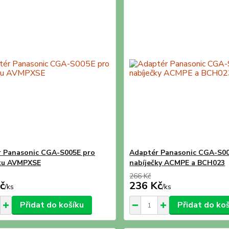
 Panasonic CGA-S005E pro
Adaptér Panasonic CGA-S00
čku AVMPXSE
nabíječky ACMPE a BCH023
266 Kč
č
236 Kč
/
ks
/
ks
Přidat do košíku
Přidat do ko