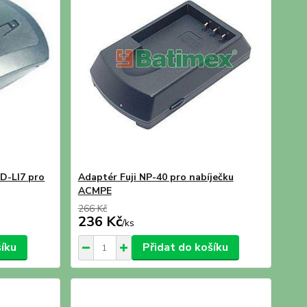
 D-LI7 pro
Adaptér Fuji NP-40 pro nabíječku
ACMPE
266 Kč
236 Kč
/
ks
šíku
Přidat do košíku