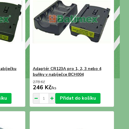
abíječku
Adaptér CR123A pro 1, 2, 3 nebo 4
buňky v nabíječce BCH004
278 Kč
246 Kč
/
ks
šíku
Přidat do košíku