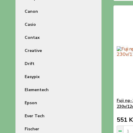
Canon
Casio
Contax
Creative
Drift
Easypix
Elementech
Fuji np
Epson
230v/12
Ever Tech
551 K
Fischer