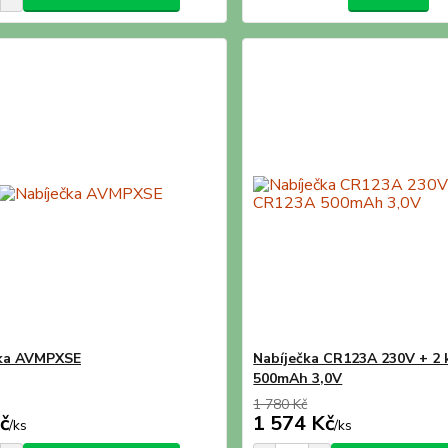
čka AVMPXSE
Nabíječka CR123A 230V + 2
500mAh 3,0V
1 780 Kč
č
1 574 Kč
/
ks
/
ks