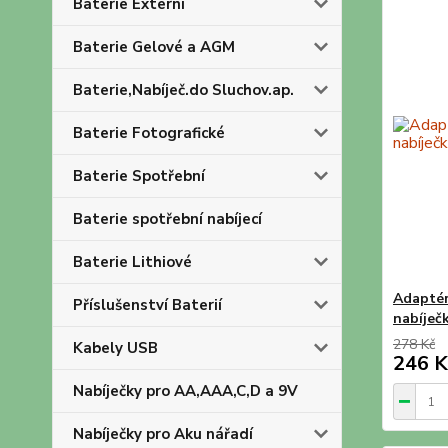
Baterie Externí
Baterie Gelové a AGM
Baterie,Nabíječ.do Sluchov.ap.
Baterie Fotografické
Baterie Spotřební
Baterie spotřební nabíjecí
Baterie Lithiové
Adaptér
Příslušenství Baterií
nabíje
278 Kč
Kabely USB
246 K
Nabíječky pro AA,AAA,C,D a 9V
Nabíječky pro Aku nářadí