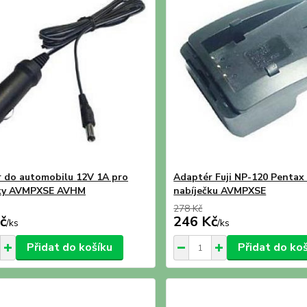
 do automobilu 12V 1A pro
Adaptér Fuji NP-120 Pentax
čky AVMPXSE AVHM
nabíječku AVMPXSE
278 Kč
č
246 Kč
/
ks
/
ks
Přidat do košíku
Přidat do ko