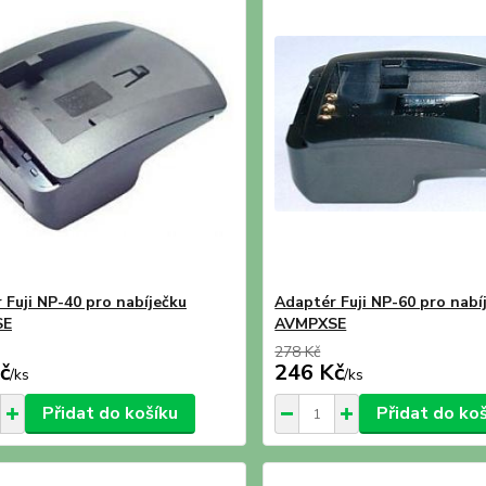
 Fuji NP-40 pro nabíječku
Adaptér Fuji NP-60 pro nabí
SE
AVMPXSE
278 Kč
č
246 Kč
/
ks
/
ks
Přidat do košíku
Přidat do ko