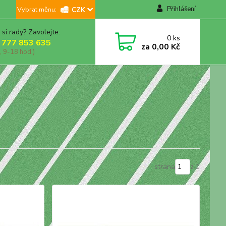
Přihlášení
CZK
 si rady? Zavolejte.
0
ks
 777 853 635
za
0,00 Kč
, 9-18 hod.)
strana
z 1