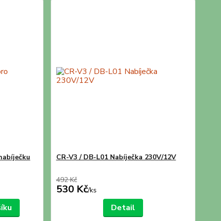
nabíječku
CR-V3 / DB-L01 Nabíječka 230V/12V
492 Kč
530 Kč
/
ks
šíku
Detail