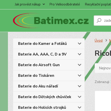
Jak provést nákup
Pro Velkoodběratelé
Recyklační poplat
Úvod
N
Baterie do Kamer a Foťáků
Rico
Baterie AA, AAA, C, D a 9V
Baterie do Airsoft Gun
Nejnově
Baterie do Tiskáren
Zobrazuji 
Baterie do Aku nářadí
Baterie do Dětských chůviček
Baterie do Holicích strojků