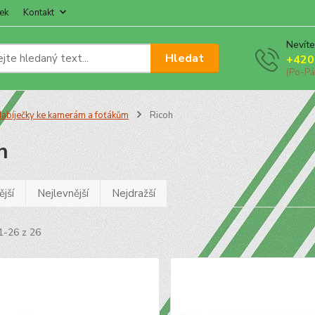
ek
Kontakt
Nevíte
Hledat
+420
(Po-Pá
abíječky ke kamerám a foťákům
Ricoh
h
jší
Nejlevnější
Nejdražší
1-26 z 26