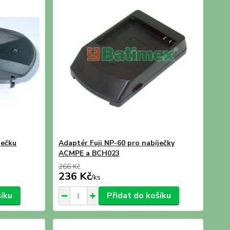
ječku
Adaptér Fuji NP-60 pro nabíječky
ACMPE a BCH023
266 Kč
236 Kč
/
ks
šíku
Přidat do košíku