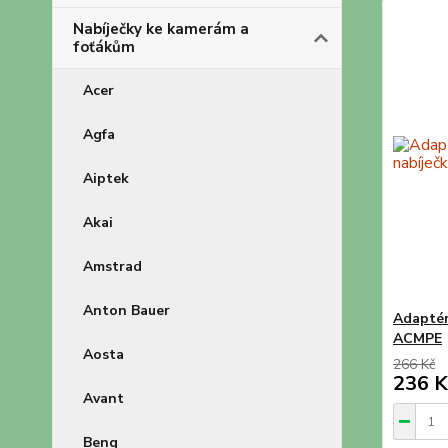
Nabíječky ke kamerám a
foťákům
Acer
Agfa
Aiptek
Akai
Amstrad
Anton Bauer
Adaptér
ACMPE
Aosta
266 Kč
236 K
Avant
Benq