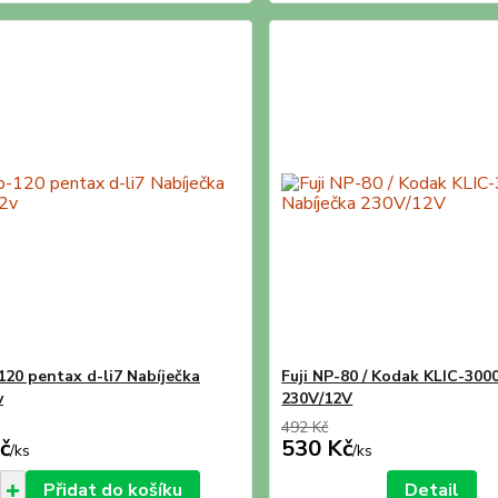
-120 pentax d-li7 Nabíječka
Fuji NP-80 / Kodak KLIC-300
v
230V/12V
492 Kč
č
530 Kč
/
ks
/
ks
Přidat do košíku
Detail