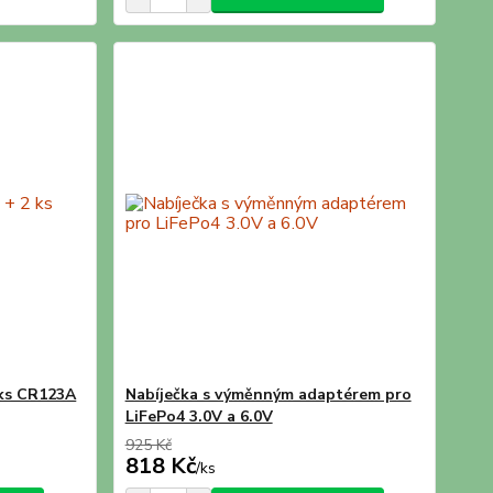
 ks CR123A
Nabíječka s výměnným adaptérem pro
LiFePo4 3.0V a 6.0V
925 Kč
818 Kč
/
ks