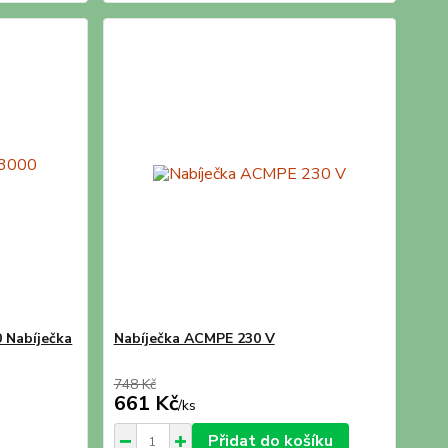
0 Nabíječka
Nabíječka ACMPE 230 V
748 Kč
661 Kč
/
ks
Přidat do košíku