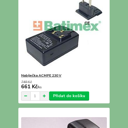
Nabíječka ACMPE 230 V
748 Kč
661 Kč
/
ks
Přidat do košíku