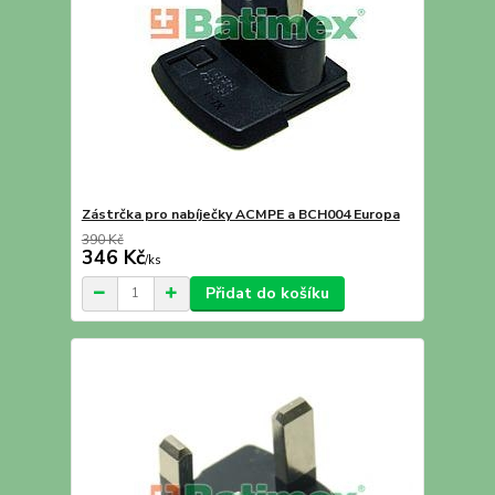
Zástrčka pro nabíječky ACMPE a BCH004 Europa
390 Kč
346 Kč
/
ks
Přidat do košíku