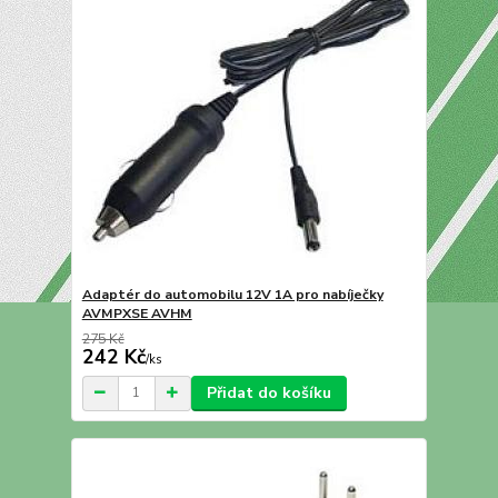
Adaptér do automobilu 12V 1A pro nabíječky
AVMPXSE AVHM
275 Kč
242 Kč
/
ks
Přidat do košíku