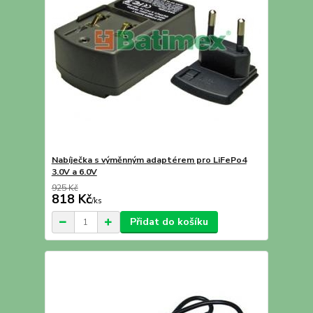
Nabíječka s výměnným adaptérem pro LiFePo4
3.0V a 6.0V
925 Kč
818 Kč
/
ks
Přidat do košíku