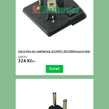
Zástrčka do nabíječek ACMPE i BCH004 Austrálie
368 Kč
324 Kč
/
ks
Detail