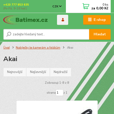
0
ks
+420 777 853 635
CZK
za
0,00 Kč
(Po-Pá, 9-18 hod.)
E-shop
Hledat
Úvod
Nabíječky ke kamerám a foťákům
Akai
Akai
Nejnovější
Nejlevnější
Nejdražší
Zobrazuji 1-8 z 8
strana
z 1