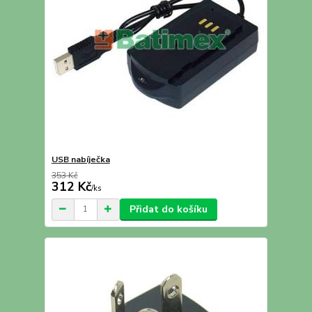
USB nabíječka
353 Kč
312 Kč
/
ks
Přidat do košíku