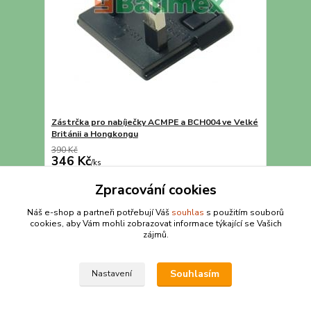
Zástrčka pro nabíječky ACMPE a BCH004 ve Velké
Británii a Hongkongu
390 Kč
346 Kč
/
ks
Přidat do košíku
Zpracování cookies
Náš e-shop a partneři potřebují Váš
souhlas
s použitím souborů
cookies, aby Vám mohli zobrazovat informace týkající se Vašich
strana
z 1
zájmů.
Souhlasím
Nastavení