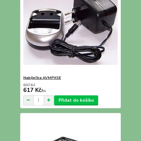
Nabíječka AVMPXSE
697 Kč
617 Kč
/
ks
Přidat do košíku