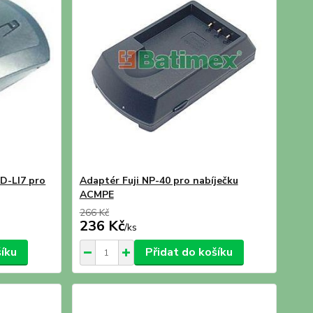
 D-LI7 pro
Adaptér Fuji NP-40 pro nabíječku
ACMPE
266 Kč
236 Kč
/
ks
šíku
Přidat do košíku