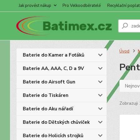
Jak provést nákup
Pro Velkoodběratelé
Recyklační poplat
Úvod
N
Baterie do Kamer a Foťáků
Pent
Baterie AA, AAA, C, D a 9V
Baterie do Airsoft Gun
Nejnově
Baterie do Tiskáren
Zobrazuji 
Baterie do Aku nářadí
Baterie do Dětských chůviček
Baterie do Holicích strojků