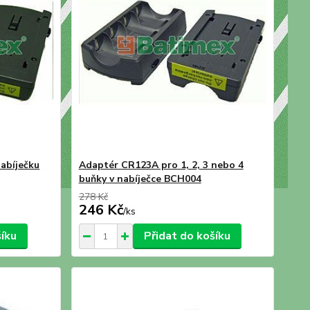
abíječku
Adaptér CR123A pro 1, 2, 3 nebo 4
buňky v nabíječce BCH004
278 Kč
246 Kč
/
ks
šíku
Přidat do košíku