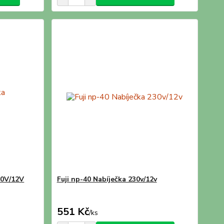
30V/12V
Fuji np-40 Nabíječka 230v/12v
551 Kč
/
ks