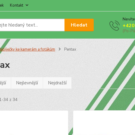
ek
Kontakt
Nevíte
Hledat
+420
(Po-Pá
abíječky ke kamerám a foťákům
Pentax
ax
jší
Nejlevnější
Nejdražší
1-34 z 34