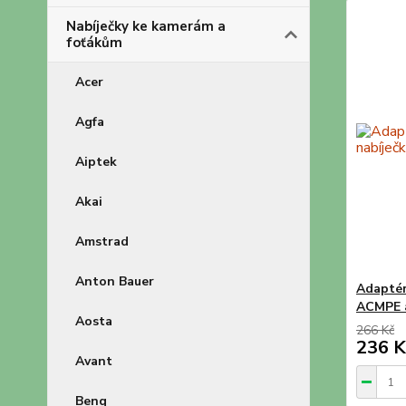
Nabíječky ke kamerám a
foťákům
Acer
Agfa
Aiptek
Akai
Amstrad
Anton Bauer
Adaptér
ACMPE 
Aosta
266 Kč
236 K
Avant
Benq