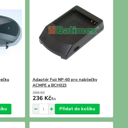
ječku
Adaptér Fuji NP-60 pro nabíječky
ACMPE a BCH023
266 Kč
236 Kč
/
ks
šíku
Přidat do košíku