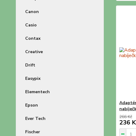
Canon
Casio
Contax
Creative
Drift
Easypix
Elementech
Adaptér
Epson
nabíječ
266 Kč
Ever Tech
236 K
Fischer