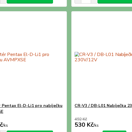
 Pentax El-D-Li1 pro nabíječku
CR-V3 / DB-L01 Nabíječka 2
SE
492 Kč
č
530 Kč
/
ks
/
ks