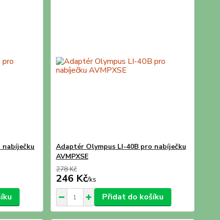
 nabíječku
Adaptér Olympus LI-40B pro nabíječku
AVMPXSE
278 Kč
246 Kč
/
ks
šíku
Přidat do košíku