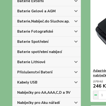
Baterie Externí
Baterie Gelové a AGM
Baterie,Nabíječ.do Sluchov.ap.
Baterie Fotografické
Baterie Spotřební
Baterie spotřební nabíjecí
Baterie Lithiové
Adaptér
Příslušenství Baterií
nabíje
278 Kč
Kabely USB
246 K
Nabíječky pro AA,AAA,C,D a 9V
Nabíječky pro Aku nářadí