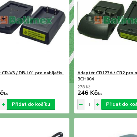
 CR-V3 / DB-L01 pro nabíječku
Adaptér CR123A / CR2 pro n
BCH004
278 Kč
č
246 Kč
/
ks
/
ks
Přidat do košíku
Přidat do ko