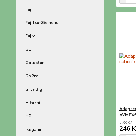
Fuji
Fujitsu-Siemens
Fujix
GE
Goldstar
GoPro
Grundig
Hitachi
Adaptér
AVMPX
HP
278 Kč
246 K
Ikegami