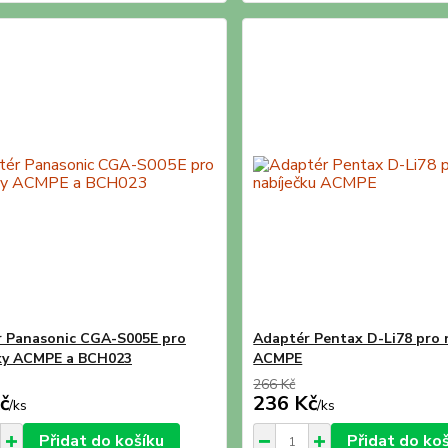
 Panasonic CGA-S005E pro
Adaptér Pentax D-Li78 pro 
ky ACMPE a BCH023
ACMPE
266 Kč
č
236 Kč
/
ks
/
ks
Přidat do košíku
Přidat do ko