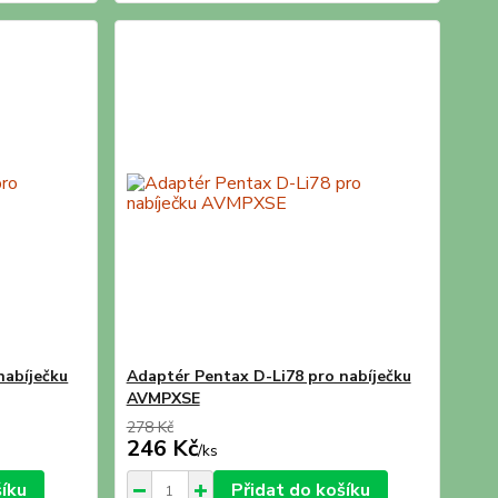
nabíječku
Adaptér Pentax D-Li78 pro nabíječku
AVMPXSE
278 Kč
246 Kč
/
ks
šíku
Přidat do košíku