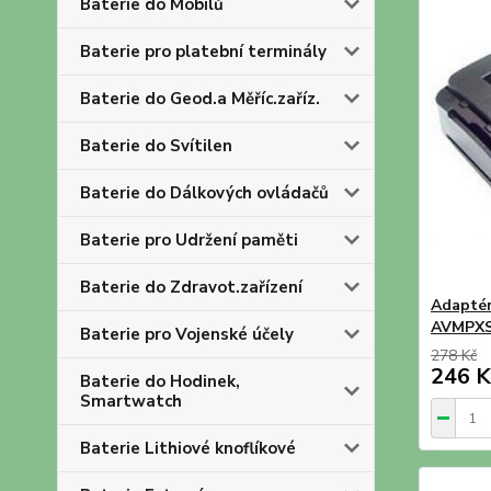
Baterie do Mobilů
Baterie pro platební terminály
Baterie do Geod.a Měříc.zaříz.
Baterie do Svítilen
Baterie do Dálkových ovládačů
Baterie pro Udržení paměti
Baterie do Zdravot.zařízení
Adaptér
AVMPX
Baterie pro Vojenské účely
278 Kč
246 K
Baterie do Hodinek,
Smartwatch
Baterie Lithiové knoflíkové