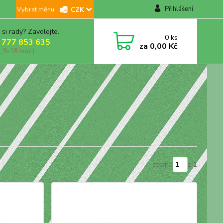
Přihlášení
CZK
 si rady? Zavolejte.
0
ks
 777 853 635
za
0,00 Kč
, 9-18 hod.)
strana
z 1