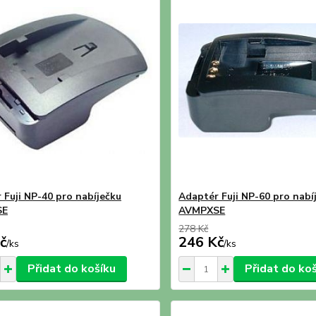
 Fuji NP-40 pro nabíječku
Adaptér Fuji NP-60 pro nabí
SE
AVMPXSE
278 Kč
č
246 Kč
/
ks
/
ks
Přidat do košíku
Přidat do ko