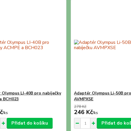
 Olympus LI-40B pro nabíječky
Adaptér Olympus Li-50B pro
a BCH023
AVMPXSE
278 Kč
č
246 Kč
/
ks
/
ks
Přidat do košíku
Přidat do ko