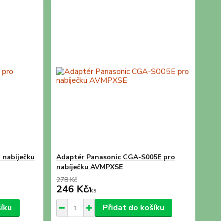
 nabíječku
Adaptér Panasonic CGA-S005E pro
nabíječku AVMPXSE
278 Kč
246 Kč
/
ks
šíku
Přidat do košíku