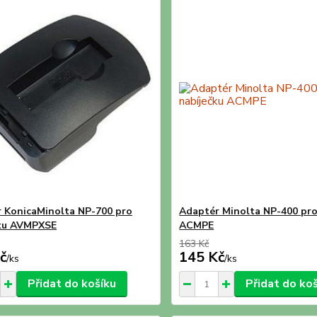
 KonicaMinolta NP-700 pro
Adaptér Minolta NP-400 pro
čku AVMPXSE
ACMPE
163 Kč
č
145 Kč
/
ks
/
ks
Přidat do košíku
Přidat do ko