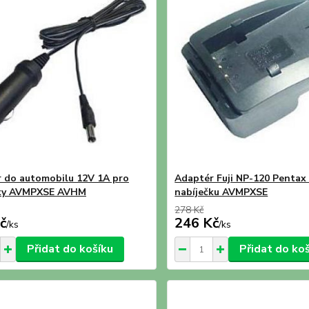
 do automobilu 12V 1A pro
Adaptér Fuji NP-120 Pentax
čky AVMPXSE AVHM
nabíječku AVMPXSE
278 Kč
č
246 Kč
/
ks
/
ks
Přidat do košíku
Přidat do ko