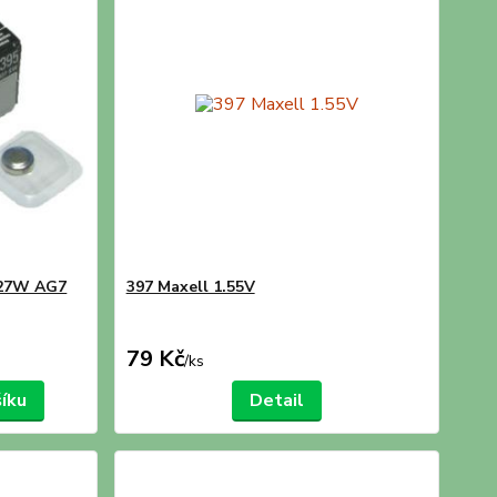
927W AG7
397 Maxell 1.55V
79 Kč
/
ks
šíku
Detail