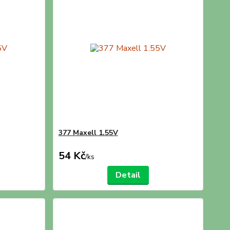
377 Maxell 1.55V
54 Kč
/
ks
Detail