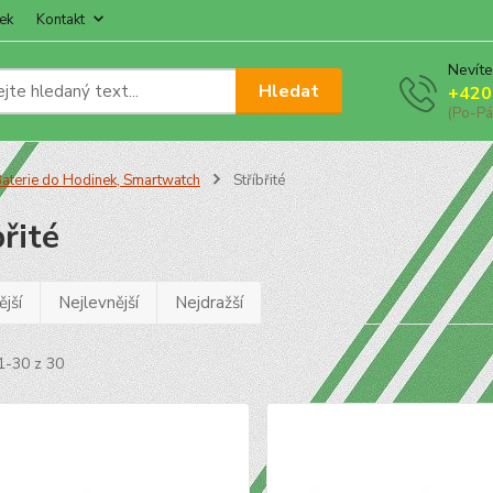
ek
Kontakt
Nevíte
Hledat
+420
(Po-Pá
aterie do Hodinek, Smartwatch
Stříbřité
břité
jší
Nejlevnější
Nejdražší
1-30 z 30