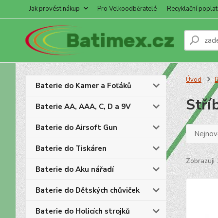
Jak provést nákup
Pro Velkoodběratelé
Recyklační poplat
Úvod
B
Baterie do Kamer a Foťáků
Stří
Baterie AA, AAA, C, D a 9V
Baterie do Airsoft Gun
Nejnově
Baterie do Tiskáren
Zobrazuji 
Baterie do Aku nářadí
Baterie do Dětských chůviček
Baterie do Holicích strojků