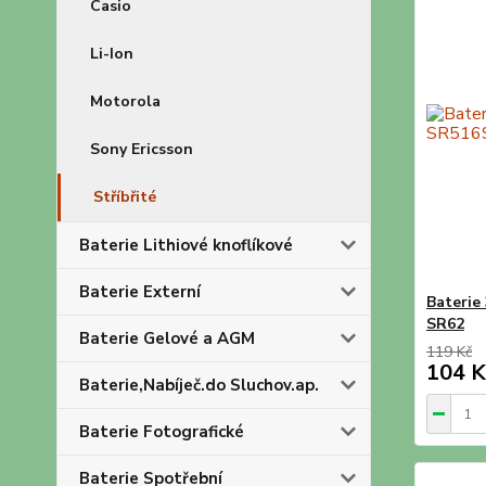
Casio
Li-Ion
Motorola
Sony Ericsson
Stříbřité
Baterie Lithiové knoflíkové
Baterie Externí
Baterie
SR62
Baterie Gelové a AGM
119 Kč
104 K
Baterie,Nabíječ.do Sluchov.ap.
Baterie Fotografické
Baterie Spotřební