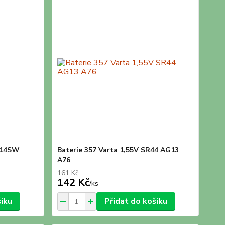
R714SW
Baterie 357 Varta 1,55V SR44 AG13
A76
161 Kč
142 Kč
/
ks
šíku
Přidat do košíku