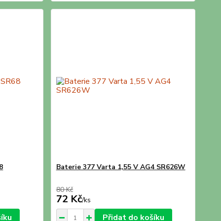
8
Baterie 377 Varta 1,55 V AG4 SR626W
80 Kč
72 Kč
/
ks
šíku
Přidat do košíku