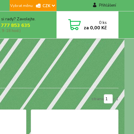
Přihlášení
CZK
 si rady? Zavolejte.
0
ks
 777 853 635
za
0,00 Kč
, 9-18 hod.)
strana
z 1