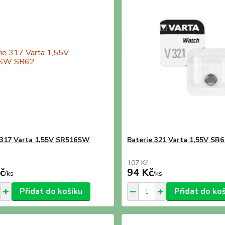
 317 Varta 1,55V SR516SW
Baterie 321 Varta 1,55V S
107 Kč
č
94 Kč
/
ks
/
ks
Přidat do košíku
Přidat do ko