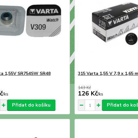
ta 1,55V SR754SW SR48
315 Varta 1,55 V 7,9 x 1,65 
143 Kč
č
126 Kč
/
ks
/
ks
Přidat do košíku
Přidat do ko