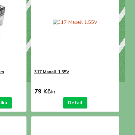
mm
317 Maxell 1.55V
79 Kč
/
ks
šíku
Detail