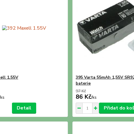
ell 1.55V
395 Varta 55mAh 1,55V SR
baterie
97 Kč
86 Kč
/
ks
/
ks
Detail
Přidat do ko