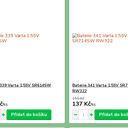
 339 Varta 1,55V SR614SW
Baterie 341 Varta 1,55V S
RW322
155 Kč
č
137 Kč
/
ks
/
ks
Přidat do košíku
Přidat do ko