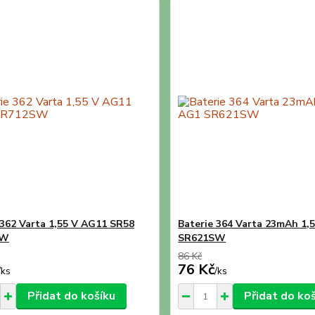
 362 Varta 1,55 V AG11 SR58
Baterie 364 Varta 23mAh 1,
SW
SR621SW
86 Kč
76 Kč
/
ks
/
ks
Přidat do košíku
Přidat do ko