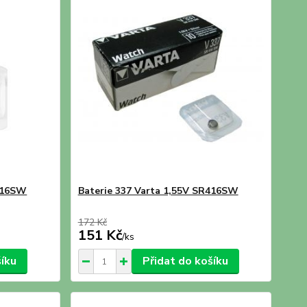
R616SW
Baterie 337 Varta 1,55V SR416SW
172 Kč
151 Kč
/
ks
šíku
Přidat do košíku