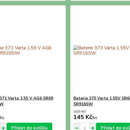
 371 Varta 1,55 V AG6 SR69
Baterie 373 Varta 1,55V SR6
SW
SR916SW
163 Kč
145 Kč
/
ks
/
ks
Přidat do košíku
Přidat do ko