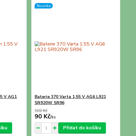
Novinka
55 V AG1
Baterie 370 Varta 1,55 V AG6 L921
SR920W SR96
102 Kč
90 Kč
/
ks
šíku
Přidat do košíku