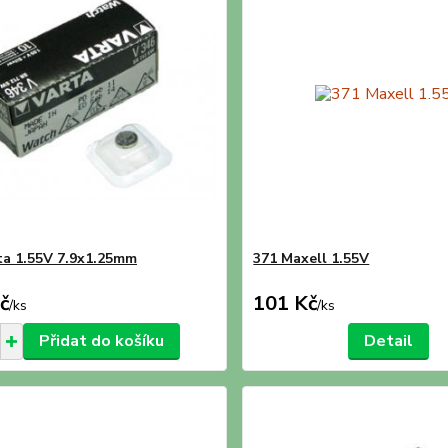
ta 1.55V 7.9x1.25mm
371 Maxell 1.55V
č
101 Kč
/
ks
/
ks
Přidat do košíku
Detail