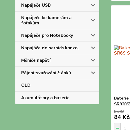
Napáječe USB
Napáječe ke kamerám a
foťákům
Napáječe pro Notebooky
Napajáče do herních konzol
Měniče napětí
Pájení-svařování článků
OLD
Akumulátory a baterie
Baterie
SR920
95 Kč
84 Kč