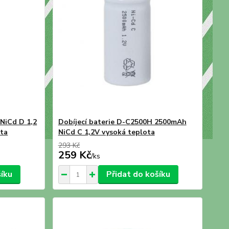
NiCd D 1,2
Dobíjecí baterie D-C2500H 2500mAh
ota
NiCd C 1,2V vysoká teplota
293 Kč
259 Kč
/
ks
šíku
Přidat do košíku