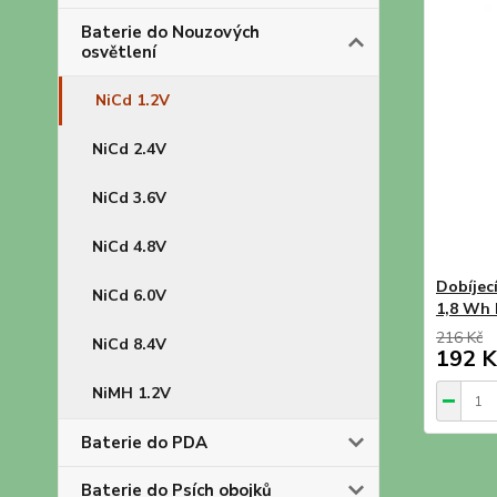
Baterie do Nouzových
osvětlení
NiCd 1.2V
NiCd 2.4V
NiCd 3.6V
NiCd 4.8V
Dobíjec
NiCd 6.0V
1,8 Wh 
216 Kč
NiCd 8.4V
192 K
NiMH 1.2V
Baterie do PDA
Baterie do Psích obojků