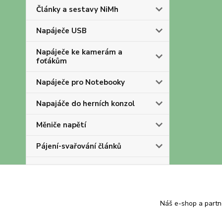
Články a sestavy NiMh
Napáječe USB
Napáječe ke kamerám a
foťákům
Napáječe pro Notebooky
Napajáče do herních konzol
Měniče napětí
Pájení-svařování článků
OLD
Akumulátory a baterie
Náš e-shop a partn