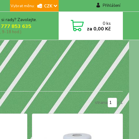
Přihlášení
CZK
 si rady? Zavolejte.
0
ks
 777 853 635
za
0,00 Kč
, 9-18 hod.)
strana
z 1