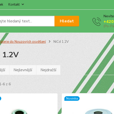
ek
Kontakt
Nevíte
Hledat
+420
(Po-Pá
aterie do Nouzových osvětlení
NiCd 1.2V
 1.2V
jší
Nejlevnější
Nejdražší
1-6 z 6
Novinka