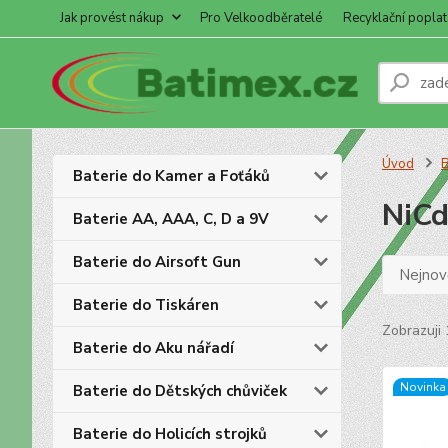
Jak provést nákup
Pro Velkoodběratelé
Recyklační poplat
Úvod
B
Baterie do Kamer a Foťáků
NiCd
Baterie AA, AAA, C, D a 9V
Baterie do Airsoft Gun
Nejnově
Baterie do Tiskáren
Zobrazuji 
Baterie do Aku nářadí
Novinka
Baterie do Dětských chůviček
Baterie do Holicích strojků