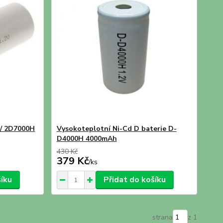
 / 2D7000H
Vysokoteplotní Ni-Cd D baterie D-
D4000H 4000mAh
430 Kč
379 Kč
/
ks
šíku
Přidat do košíku
strana
z 1