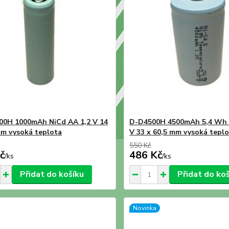
0H 1000mAh NiCd AA 1,2 V 14
D-D4500H 4500mAh 5,4 Wh 
mm vysoká teplota
V 33 x 60,5 mm vysoká tepl
550 Kč
č
486 Kč
/
ks
/
ks
Přidat do košíku
Přidat do ko
Novinka