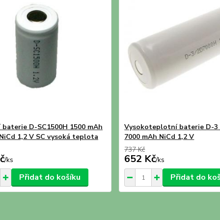
í baterie D-SC1500H 1500 mAh
Vysokoteplotní baterie D-3
NiCd 1,2 V SC vysoká teplota
7000 mAh NiCd 1,2 V
737 Kč
č
652 Kč
/
ks
/
ks
Přidat do košíku
Přidat do ko