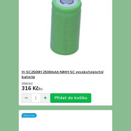
H-SC2500H 2500mAh NiMH SC vysokoteplotní
baterie
356 Kč
316 Kč
/
ks
Přidat do košíku
Novinka