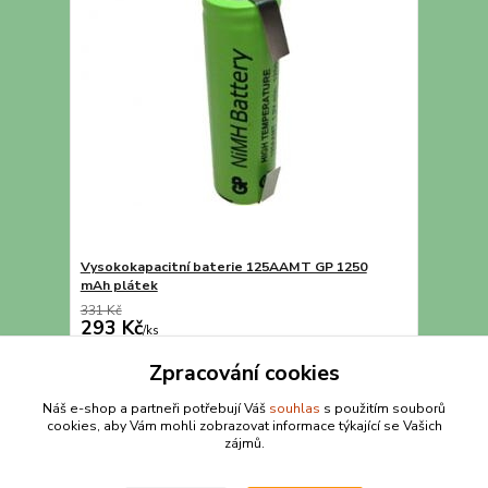
Vysokokapacitní baterie 125AAMT GP 1250
mAh plátek
331 Kč
293 Kč
/
ks
Přidat do košíku
Zpracování cookies
Náš e-shop a partneři potřebují Váš
souhlas
s použitím souborů
cookies, aby Vám mohli zobrazovat informace týkající se Vašich
strana
z 1
zájmů.