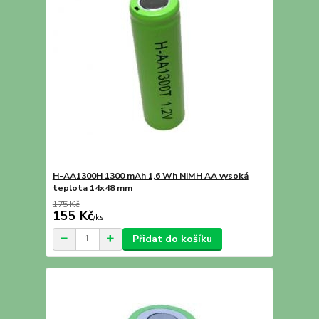
H-AA1300H 1300 mAh 1,6 Wh NiMH AA vysoká
teplota 14x48 mm
175 Kč
155 Kč
/
ks
Přidat do košíku