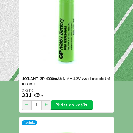
400LAHT GP 4000mAh NiMH 1,2V vysokoteplotní
baterie
373 Kč
331 Kč
/
ks
Přidat do košíku
Novinka