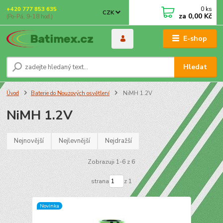
0
ks
+420 777 853 635
CZK
za
0,00 Kč
(Po-Pá, 9-18 hod.)
E-shop
Hledat
Úvod
Baterie do Nouzových osvětlení
NiMH 1.2V
NiMH 1.2V
Nejnovější
Nejlevnější
Nejdražší
Zobrazuji 1-6 z 6
strana
z 1
Novinka