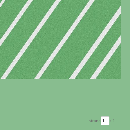
strana
z 1