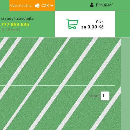
Přihlášení
CZK
 si rady? Zavolejte.
0
ks
 777 853 635
za
0,00 Kč
, 9-18 hod.)
strana
z 1