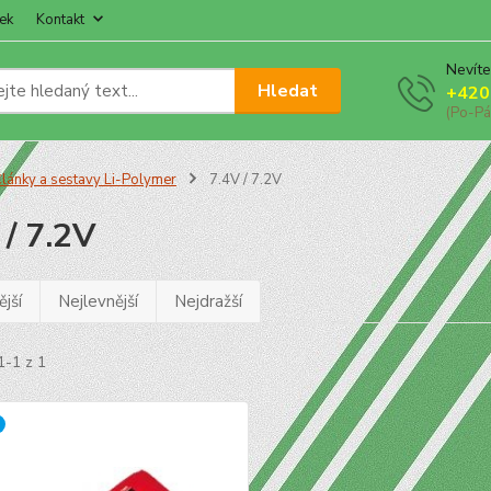
ek
Kontakt
Nevíte
Hledat
+420
(Po-Pá
lánky a sestavy Li-Polymer
7.4V / 7.2V
 / 7.2V
jší
Nejlevnější
Nejdražší
1-1 z 1