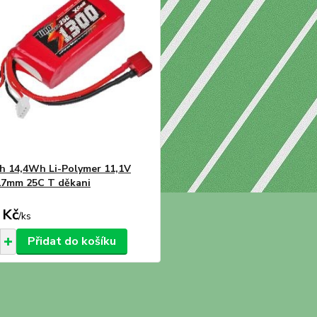
 14,4Wh Li-Polymer 11,1V
17mm 25C T děkani
 Kč
/
ks
Přidat do košíku