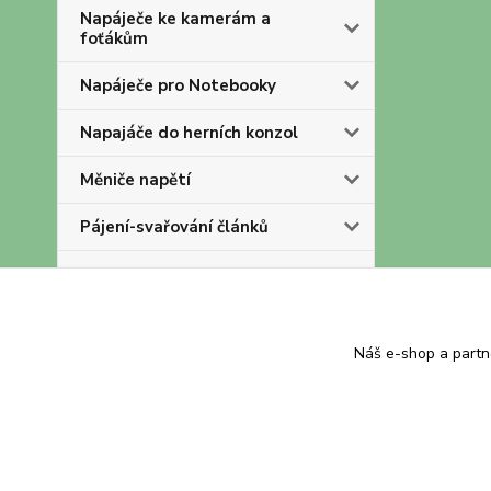
Napáječe ke kamerám a
foťákům
Napáječe pro Notebooky
Napajáče do herních konzol
Měniče napětí
Pájení-svařování článků
OLD
Akumulátory a baterie
Náš e-shop a partn