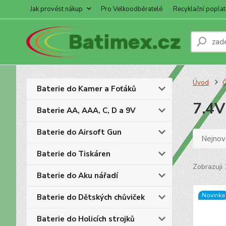
Jak provést nákup
Pro Velkoodběratelé
Recyklační poplat
Úvod
Č
Baterie do Kamer a Foťáků
7.4V
Baterie AA, AAA, C, D a 9V
Baterie do Airsoft Gun
Nejnově
Baterie do Tiskáren
Zobrazuji 
Baterie do Aku nářadí
Novinka
Baterie do Dětských chůviček
Baterie do Holicích strojků