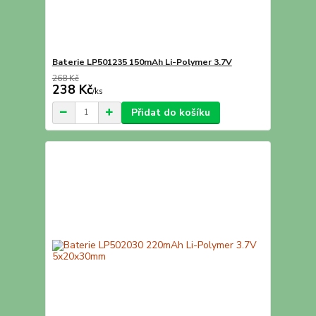
Baterie LP501235 150mAh Li-Polymer 3.7V
268 Kč
238 Kč
/
ks
Přidat do košíku