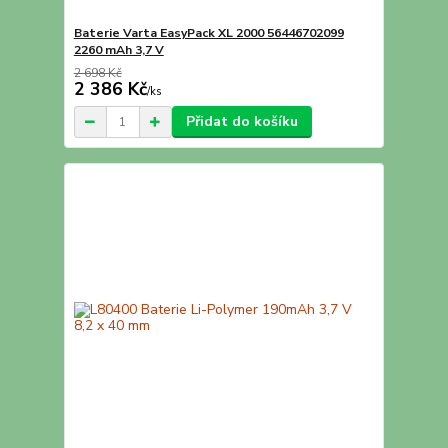
Baterie Varta EasyPack XL 2000 56446702099
2260 mAh 3,7 V
2 698 Kč
2 386 Kč
/
ks
Přidat do košíku