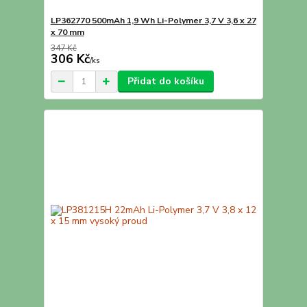
LP362770 500mAh 1,9 Wh Li-Polymer 3,7 V 3,6 x 27
x 70 mm
347 Kč
306 Kč
/
ks
Přidat do košíku