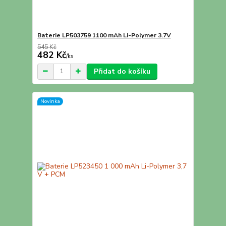
Baterie LP503759 1100 mAh Li-Polymer 3.7V
545 Kč
482 Kč
/
ks
Přidat do košíku
Novinka