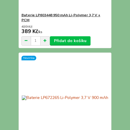
Baterie LP603448 950 mAh Li-Polymer 3,7 V +
PCM
439 Kč
389 Kč
/
ks
Přidat do košíku
Novinka