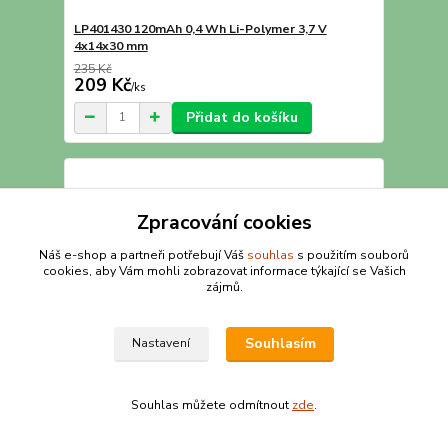
LP401430 120mAh 0,4 Wh Li-Polymer 3,7 V
4x14x30 mm
235 Kč
209 Kč
/
ks
Přidat do košíku
Zpracování cookies
Náš e-shop a partneři potřebují Váš
souhlas
s použitím souborů
cookies, aby Vám mohli zobrazovat informace týkající se Vašich
zájmů.
Souhlasím
Nastavení
Souhlas můžete odmítnout
zde
.