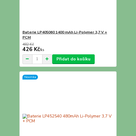
Baterie LP405060 1400 mAh Li-Polymer 3,7 V +
PCM
482 Kč
426 Kč
/
ks
Přidat do košíku
Novinka