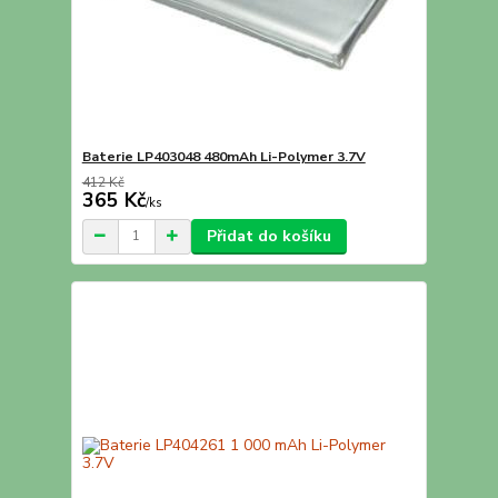
Baterie LP403048 480mAh Li-Polymer 3.7V
412 Kč
365 Kč
/
ks
Přidat do košíku