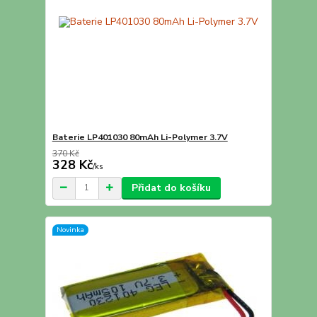
Baterie LP401030 80mAh Li-Polymer 3.7V
370 Kč
328 Kč
/
ks
Přidat do košíku
Novinka