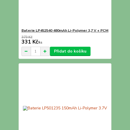
Baterie LP452540 480mAh Li-Polymer 3,7 V + PCM
373 Kč
331 Kč
/
ks
Přidat do košíku