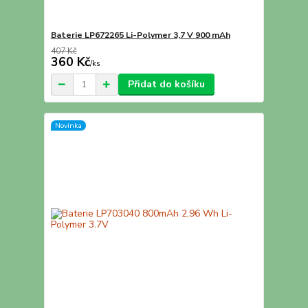
Baterie LP672265 Li-Polymer 3,7 V 900 mAh
407 Kč
360 Kč
/
ks
Přidat do košíku
Novinka