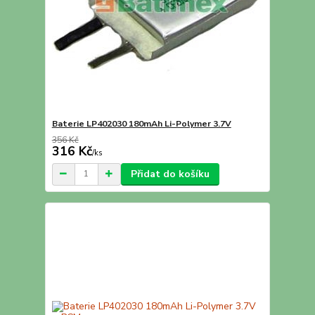
Baterie LP402030 180mAh Li-Polymer 3.7V
356 Kč
316 Kč
/
ks
Přidat do košíku