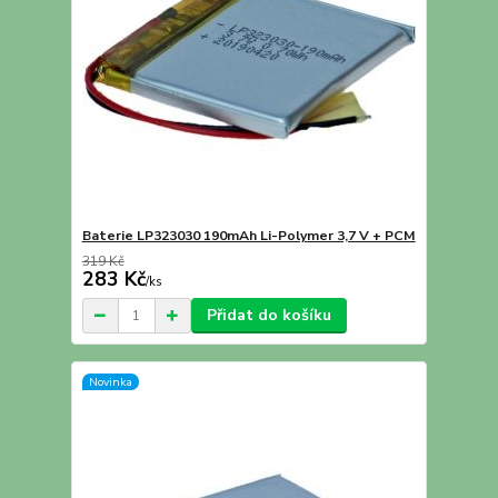
Baterie LP323030 190mAh Li-Polymer 3,7 V + PCM
319 Kč
283 Kč
/
ks
Přidat do košíku
Novinka