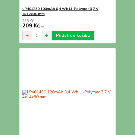
LP401230 100mAh 0,4 Wh Li-Polymer 3,7 V
4x12x30 mm
235 Kč
209 Kč
/
ks
Přidat do košíku