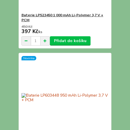
Baterie LP523450 1 000 mAh Li-Polymer 3,7 V +
PCM
450 Kč
397 Kč
/
ks
Přidat do košíku
Novinka