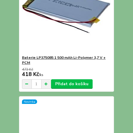
Baterie LP375085 1 500 mAh Li-Polymer 3,7 V +
PCM
473 Kč
418 Kč
/
ks
Přidat do košíku
Novinka