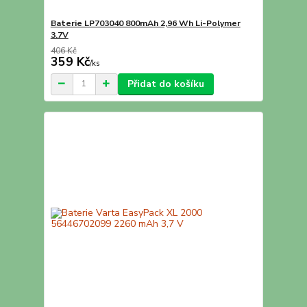
Baterie LP703040 800mAh 2,96 Wh Li-Polymer
3.7V
406 Kč
359 Kč
/
ks
Přidat do košíku