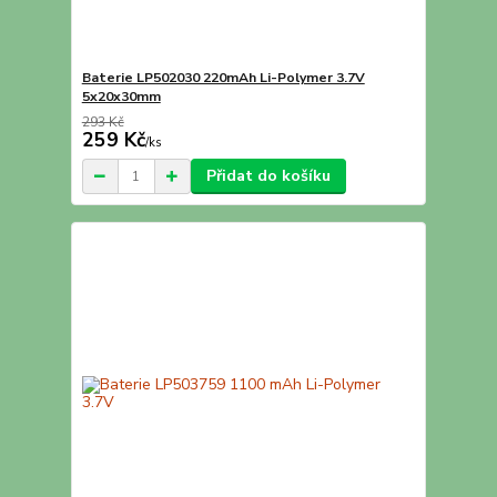
Baterie LP502030 220mAh Li-Polymer 3.7V
5x20x30mm
293 Kč
259 Kč
/
ks
Přidat do košíku