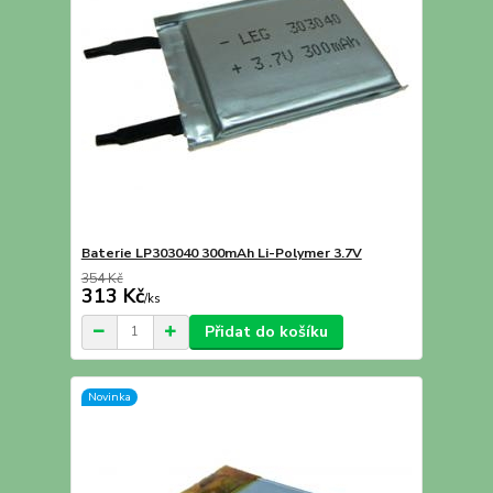
Baterie LP303040 300mAh Li-Polymer 3.7V
354 Kč
313 Kč
/
ks
Přidat do košíku
Novinka