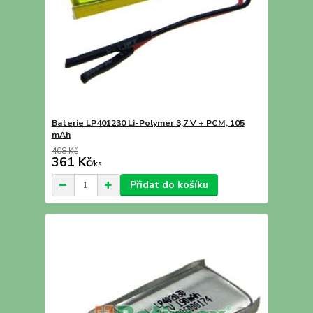
Baterie LP401230 Li-Polymer 3,7 V + PCM, 105
mAh
408 Kč
361 Kč
/
ks
Přidat do košíku