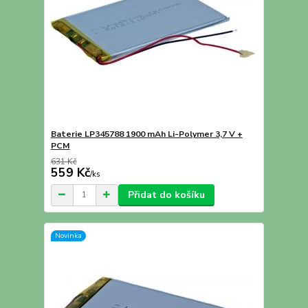
Baterie LP345788 1900 mAh Li-Polymer 3,7 V +
PCM
631 Kč
559 Kč
/
ks
Přidat do košíku
Novinka