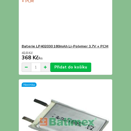
Baterie LP402030 180mAh Li-Polymer 3.7V + PCM
418 Kč
368 Kč
/
ks
Přidat do košíku
Novinka