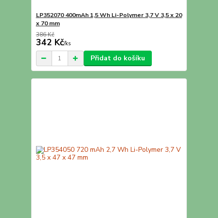
LP352070 400mAh 1,5 Wh Li-Polymer 3,7 V 3,5 x 20
x 70 mm
386 Kč
342 Kč
/
ks
Přidat do košíku