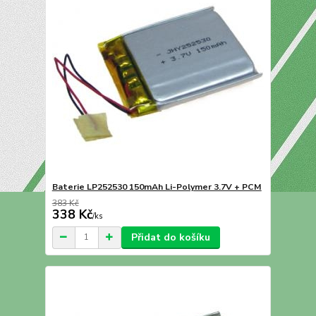
Baterie LP252530 150mAh Li-Polymer 3.7V + PCM
383 Kč
338 Kč
/
ks
Přidat do košíku