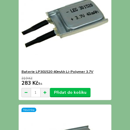
Baterie LP301520 40mAh Li-Polymer 3.7V
319 Kč
283 Kč
/
ks
Přidat do košíku
Novinka