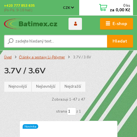
0
ks
+420 777 853 635
CZK
za
0,00 Kč
(Po-Pá, 9-18 hod.)
E-shop
Hledat
Úvod
Články a sestavy Li-Polymer
3.7V / 3.6V
3.7V / 3.6V
Nejnovější
Nejlevnější
Nejdražší
Zobrazuji 1-47 z 47
strana
z 1
Novinka