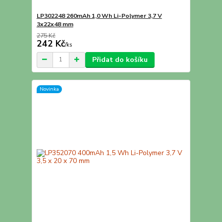
LP302248 260mAh 1,0 Wh Li-Polymer 3,7 V
3x22x48 mm
275 Kč
242 Kč
/
ks
Přidat do košíku
Novinka