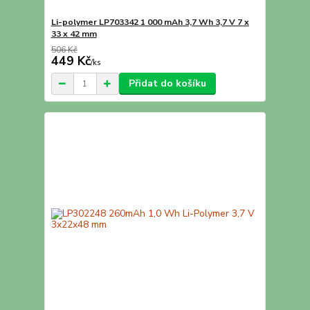
Li-polymer LP703342 1 000 mAh 3,7 Wh 3,7 V 7 x
33 x 42 mm
506 Kč
449 Kč
/
ks
Přidat do košíku