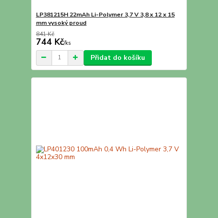
LP381215H 22mAh Li-Polymer 3,7 V 3,8 x 12 x 15
mm vysoký proud
841 Kč
744 Kč
/
ks
Přidat do košíku