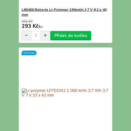
L80400 Baterie Li-Polymer 190mAh 3,7 V 8,2 x 40
mm
331 Kč
293 Kč
/
ks
Přidat do košíku
Novinka