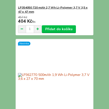
LP354050 720 mAh 2,7 Wh Li-Polymer 3,7 V 3,5 x
47 x 47 mm
457 Kč
404 Kč
/
ks
Přidat do košíku
Novinka