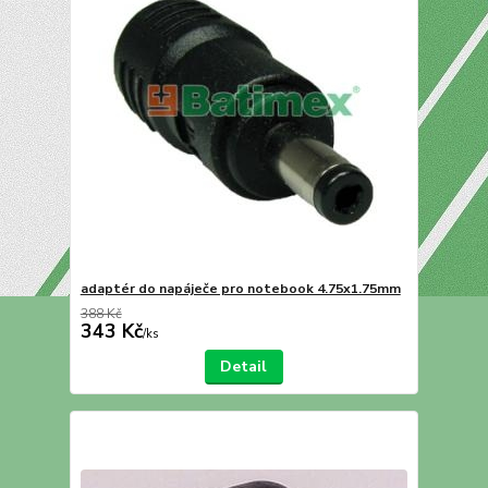
adaptér do napáječe pro notebook 4.75x1.75mm
388 Kč
343 Kč
/
ks
Detail