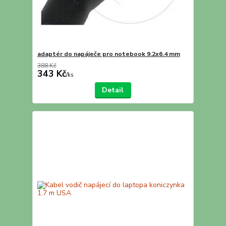
adaptér do napáječe pro notebook 9.2x6.4 mm
388 Kč
343 Kč
/
ks
Detail