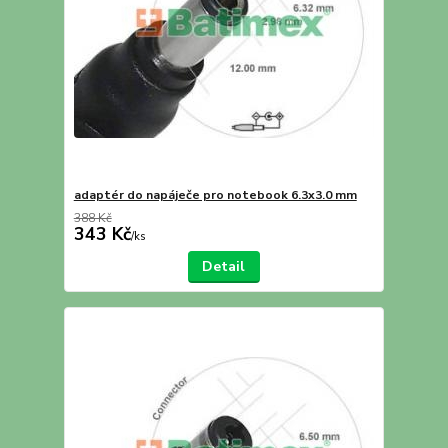
adaptér do napáječe pro notebook 6.3x3.0 mm
388 Kč
343 Kč
/
ks
Detail