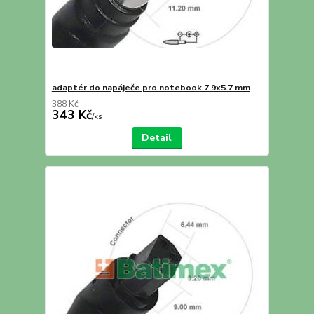
adaptér do napáječe pro notebook 7.9x5.7 mm
388 Kč
343 Kč
/
ks
Detail