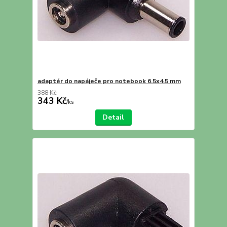
adaptér do napáječe pro notebook 6.5x4.5 mm
388 Kč
343 Kč
/
ks
Detail