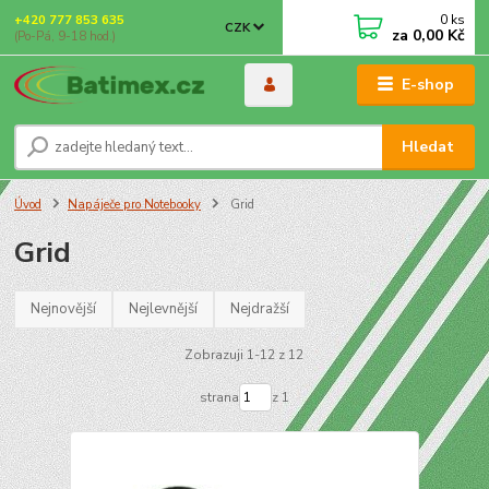
0
ks
+420 777 853 635
CZK
za
0,00 Kč
(Po-Pá, 9-18 hod.)
E-shop
Hledat
Úvod
Napáječe pro Notebooky
Grid
Grid
Nejnovější
Nejlevnější
Nejdražší
Zobrazuji 1-12 z 12
strana
z 1