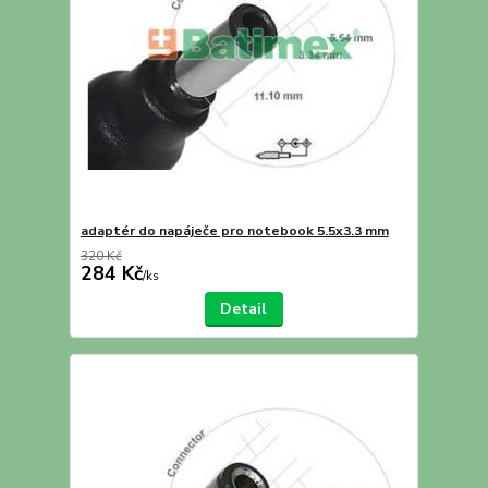
adaptér do napáječe pro notebook 5.5x3.3 mm
320 Kč
284 Kč
/
ks
Detail