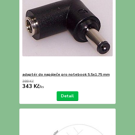
adaptér do napáječe pro notebook 5.5x1.75 mm
388 Kč
343 Kč
/
ks
Detail