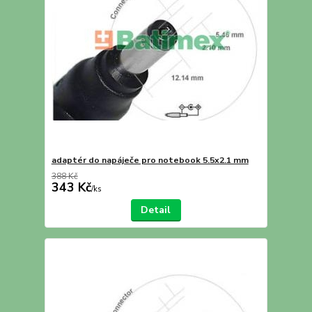
adaptér do napáječe pro notebook 5.5x2.1 mm
388 Kč
343 Kč
/
ks
Detail