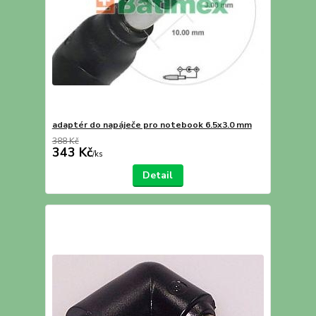
adaptér do napáječe pro notebook 6.5x3.0 mm
388 Kč
343 Kč
/
ks
Detail