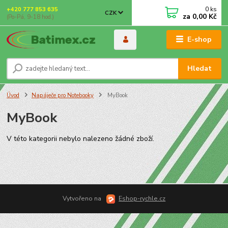
0
ks
+420 777 853 635
CZK
za
0,00 Kč
(Po-Pá, 9-18 hod.)
E-shop
Hledat
Úvod
Napáječe pro Notebooky
MyBook
MyBook
V této kategorii nebylo nalezeno žádné zboží.
Vytvořeno na
Eshop-rychle.cz