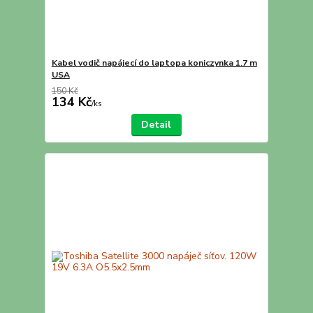
Kabel vodič napájecí do laptopa koniczynka 1.7 m
USA
150 Kč
134 Kč
/
ks
Detail