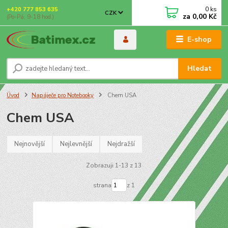
0
ks
+420 777 853 635
CZK
za
0,00 Kč
(Po-Pá, 9-18 hod.)
E-shop
Hledat
Úvod
Napáječe pro Notebooky
Chem USA
Chem USA
Nejnovější
Nejlevnější
Nejdražší
Zobrazuji 1-13 z 13
strana
z 1