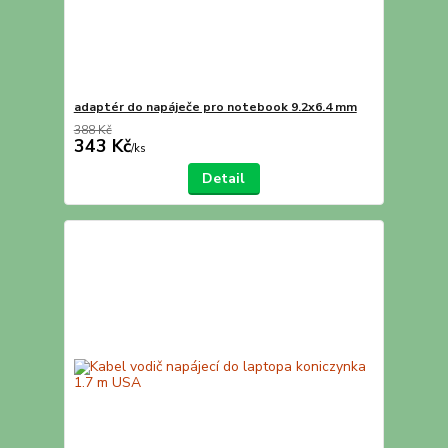
adaptér do napáječe pro notebook 9.2x6.4 mm
388 Kč
343 Kč
/
ks
Detail