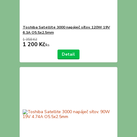
Toshiba Satellite 3000 napáječ síťov. 120W 19V
6.3A O5.5x2.5mm
1 358 Kč
1 200 Kč
/
ks
Detail