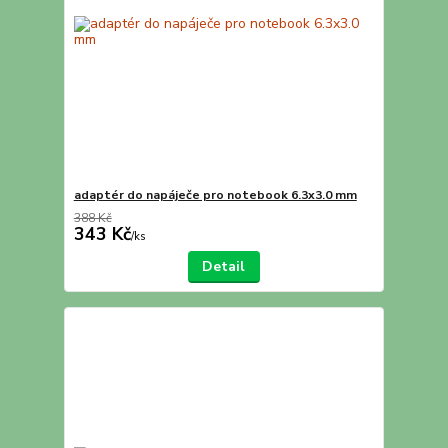
adaptér do napáječe pro notebook 6.3x3.0 mm
388 Kč
343 Kč
/
ks
Detail