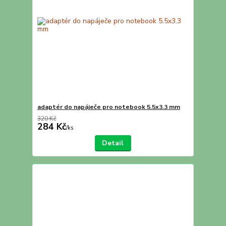
adaptér do napáječe pro notebook 5.5x3.3 mm
320 Kč
284 Kč
/
ks
Detail