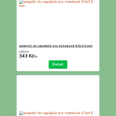
adaptér do napáječe pro notebook 6.5x3.0 mm
388 Kč
343 Kč
/
ks
Detail