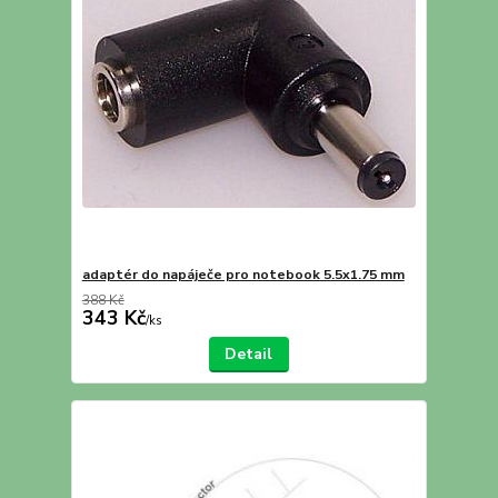
adaptér do napáječe pro notebook 5.5x1.75 mm
388 Kč
343 Kč
/
ks
Detail