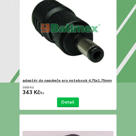
adaptér do napáječe pro notebook 4.75x1.75mm
388 Kč
343 Kč
/
ks
Detail