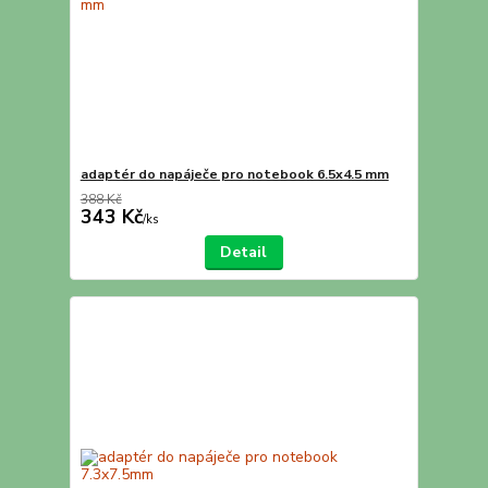
adaptér do napáječe pro notebook 6.5x4.5 mm
388 Kč
343 Kč
/
ks
Detail