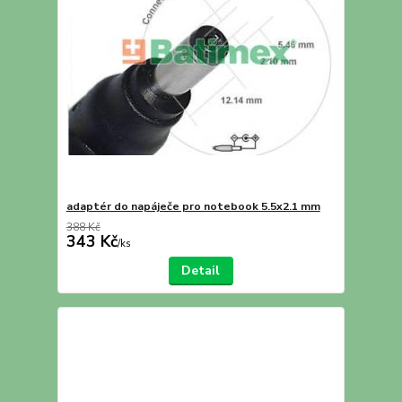
adaptér do napáječe pro notebook 5.5x2.1 mm
388 Kč
343 Kč
/
ks
Detail