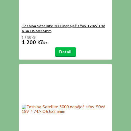
Toshiba Satellite 3000 napáječ síťov. 120W 19V
6.3A O5.5x2.5mm
1 358 Kč
1 200 Kč
/
ks
Detail