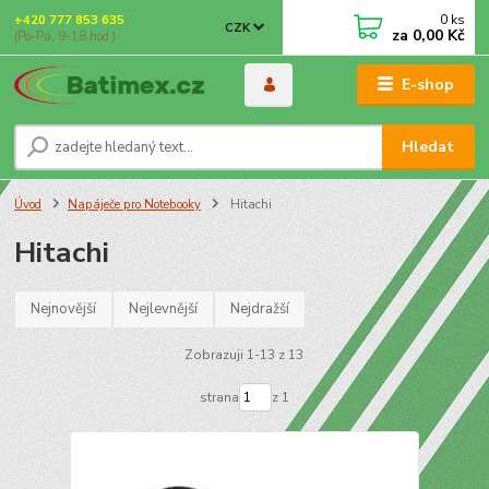
0
ks
+420 777 853 635
CZK
za
0,00 Kč
(Po-Pá, 9-18 hod.)
E-shop
Hledat
Úvod
Napáječe pro Notebooky
Hitachi
Hitachi
Nejnovější
Nejlevnější
Nejdražší
Zobrazuji 1-13 z 13
strana
z 1