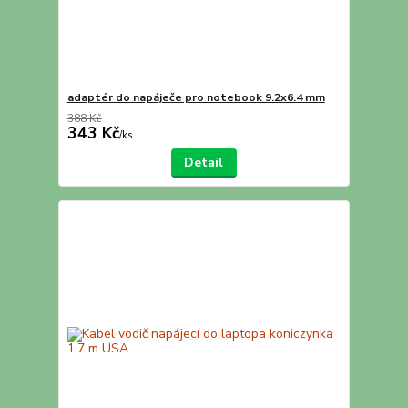
adaptér do napáječe pro notebook 9.2x6.4 mm
388 Kč
343 Kč
/
ks
Detail