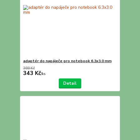
adaptér do napáječe pro notebook 6.3x3.0 mm
388 Kč
343 Kč
/
ks
Detail