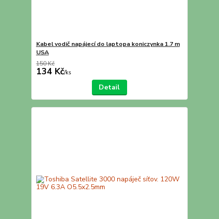
Kabel vodič napájecí do laptopa koniczynka 1.7 m
USA
150 Kč
134 Kč
/
ks
Detail