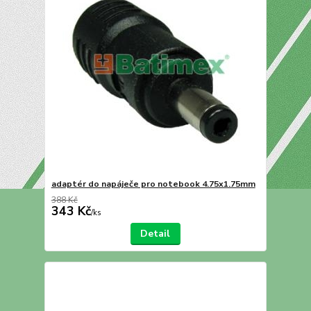
adaptér do napáječe pro notebook 4.75x1.75mm
388 Kč
343 Kč
/
ks
Detail