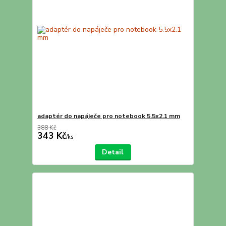
adaptér do napáječe pro notebook 5.5x2.1 mm
388 Kč
343 Kč
/
ks
Detail