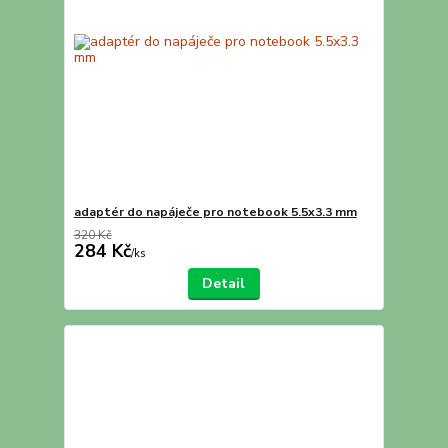
adaptér do napáječe pro notebook 5.5x3.3 mm
320 Kč
284 Kč
/
ks
Detail