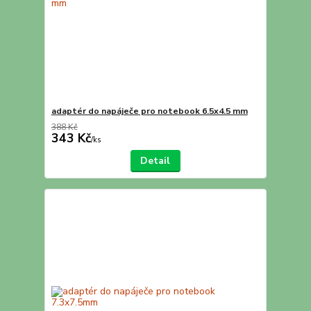
adaptér do napáječe pro notebook 6.5x4.5 mm
388 Kč
343 Kč
/
ks
Detail