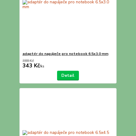
adaptér do napáječe pro notebook 6.5x3.0 mm
388 Kč
343 Kč
/
ks
Detail