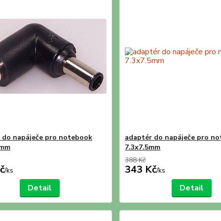
 do napáječe pro notebook
adaptér do napáječe pro n
 mm
7.3x7.5mm
388 Kč
č
343 Kč
/
ks
/
ks
Detail
Detail