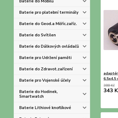
Baterie do Mobilů
Baterie pro platební terminály
Baterie do Geod.a Měříc.zaříz.
Baterie do Svítilen
Baterie do Dálkových ovládačů
Baterie pro Udržení paměti
Baterie do Zdravot.zařízení
adaptér
6.5x4.5
Baterie pro Vojenské účely
388 Kč
343 K
Baterie do Hodinek,
Smartwatch
Baterie Lithiové knoflíkové