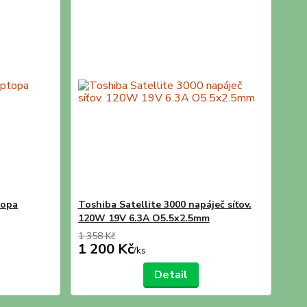
topa
Toshiba Satellite 3000 napáječ síťov.
120W 19V 6.3A O5.5x2.5mm
1 358 Kč
1 200 Kč
/
ks
Detail