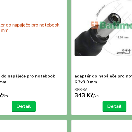
 do napáječe pro notebook
adaptér do napáječe pro n
 mm
6.3x3.0 mm
388 Kč
č
343 Kč
/
ks
/
ks
Detail
Detail