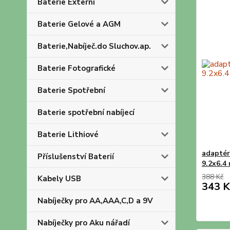
Baterie Externí
Baterie Gelové a AGM
Baterie,Nabíječ.do Sluchov.ap.
Baterie Fotografické
Baterie Spotřební
Baterie spotřební nabíjecí
Baterie Lithiové
adaptér
Příslušenství Baterií
9.2x6.4
388 Kč
Kabely USB
343 K
Nabíječky pro AA,AAA,C,D a 9V
Nabíječky pro Aku nářadí