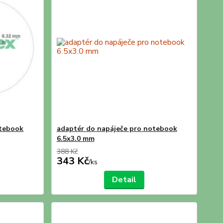
otebook
adaptér do napáječe pro notebook
6.5x3.0 mm
388 Kč
343 Kč
/
ks
Detail