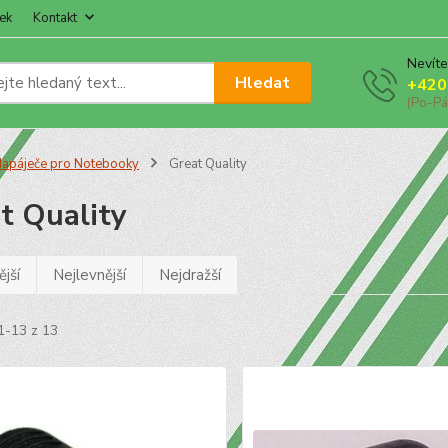
ek
Kontakt
Nevíte
Hledat
+420
(Po-Pá
apáječe pro Notebooky
Great Quality
t Quality
jší
Nejlevnější
Nejdražší
1-13 z 13