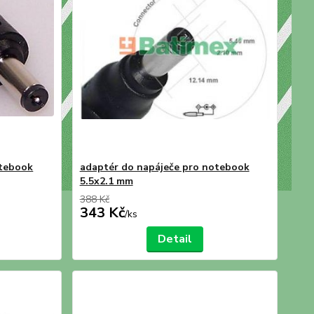
otebook
adaptér do napáječe pro notebook
5.5x2.1 mm
388 Kč
343 Kč
/
ks
Detail