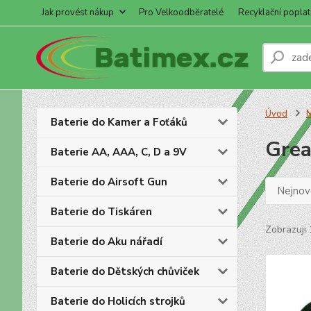
Jak provést nákup
Pro Velkoodběratelé
Recyklační poplat
Úvod
N
Baterie do Kamer a Foťáků
Grea
Baterie AA, AAA, C, D a 9V
Baterie do Airsoft Gun
Nejnově
Baterie do Tiskáren
Zobrazuji 
Baterie do Aku nářadí
Baterie do Dětských chůviček
Baterie do Holicích strojků