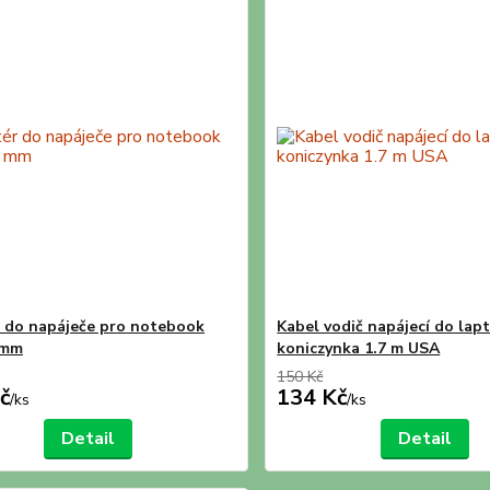
 do napáječe pro notebook
Kabel vodič napájecí do lap
 mm
koniczynka 1.7 m USA
150 Kč
č
134 Kč
/
ks
/
ks
Detail
Detail