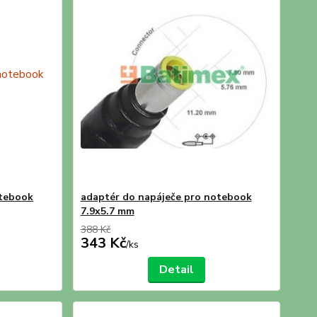
otebook
adaptér do napáječe pro notebook
7.9x5.7 mm
388 Kč
343 Kč
/
ks
Detail