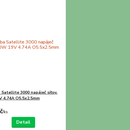
Satellite 3000 napáječ síťov.
V 4.74A O5.5x2.5mm
č
/
ks
Detail