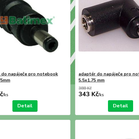
 do napáječe pro notebook
adaptér do napáječe pro n
.75mm
5.5x1.75 mm
388 Kč
č
343 Kč
/
ks
/
ks
Detail
Detail