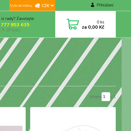
Přihlášení
CZK
 si rady? Zavolejte.
0
ks
 777 853 635
za
0,00 Kč
, 9-18 hod.)
strana
z 1