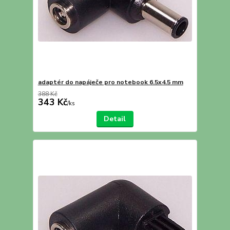
adaptér do napáječe pro notebook 6.5x4.5 mm
388 Kč
343 Kč
/
ks
Detail