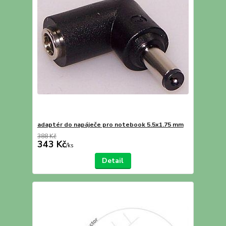
adaptér do napáječe pro notebook 5.5x1.75 mm
388 Kč
343 Kč
/
ks
Detail