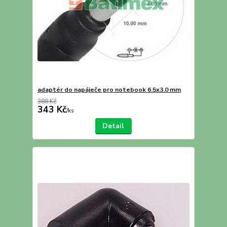
adaptér do napáječe pro notebook 6.5x3.0 mm
388 Kč
343 Kč
/
ks
Detail