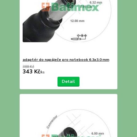
adaptér do napáječe pro notebook 6.3x3.0 mm
388 Kč
343 Kč
/
ks
Detail