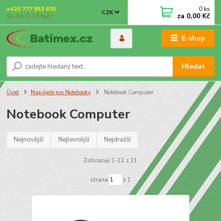
0
ks
+420 777 853 635
CZK
za
0,00 Kč
(Po-Pá, 9-18 hod.)
E-shop
Hledat
Úvod
Napáječe pro Notebooky
Notebook Computer
Notebook Computer
Nejnovější
Nejlevnější
Nejdražší
Zobrazuji 1-11 z 11
strana
z 1