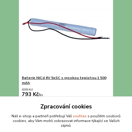
Baterie NiCd 6V 5xSC s vysokou teplotou 1 500
mAh
898 Kč
793 Kč
/
ks
Přidat do košíku
Zpracování cookies
Náš e-shop a partneři potřebují Váš
souhlas
s použitím souborů
cookies, aby Vám mohli zobrazovat informace týkající se Vašich
strana
z 1
zájmů.