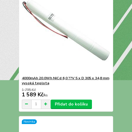
4000mAh 20.0Wh NiCd 6,0 ??V 5 x D 305 x 34,8 mm
vysoká teplota
1 795 Kč
1 589 Kč
/
ks
Přidat do košíku
Novinka