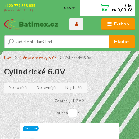
0
ks
+420 777 853 635
CZK
za
0,00 Kč
(Po-Pá, 9-18 hod.)
E-shop
Hledat
Úvod
Články a sestavy NiCd
Cylindrické 6.0V
Cylindrické 6.0V
Nejnovější
Nejlevnější
Nejdražší
Zobrazuji 1-2 z 2
strana
z 1
Novinka