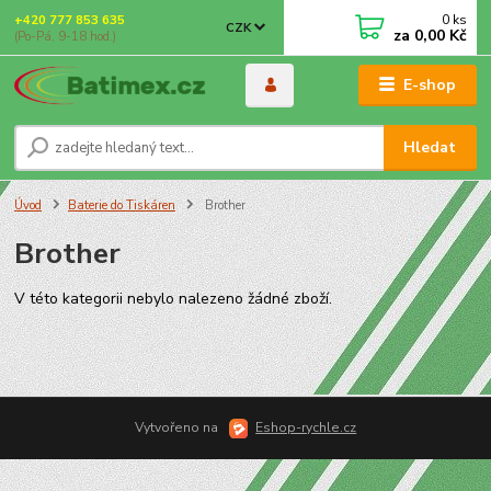
0
ks
+420 777 853 635
CZK
za
0,00 Kč
(Po-Pá, 9-18 hod.)
E-shop
Hledat
Úvod
Baterie do Tiskáren
Brother
Brother
V této kategorii nebylo nalezeno žádné zboží.
Vytvořeno na
Eshop-rychle.cz