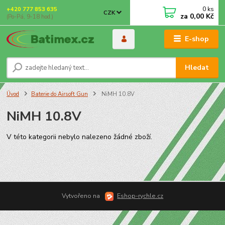
0
ks
+420 777 853 635
CZK
za
0,00 Kč
(Po-Pá, 9-18 hod.)
E-shop
Hledat
Úvod
Baterie do Airsoft Gun
NiMH 10.8V
NiMH 10.8V
V této kategorii nebylo nalezeno žádné zboží.
Vytvořeno na
Eshop-rychle.cz