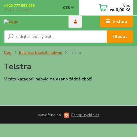
0
ks
+420 777 853 635
CZK
za
0,00 Kč
(Po-Pá, 9-18 hod.)
E-shop
Hledat
Úvod
Baterie do Bezdrát.modemů
Telstra
Telstra
V této kategorii nebylo nalezeno žádné zboží.
Vytvořeno na
Eshop-rychle.cz