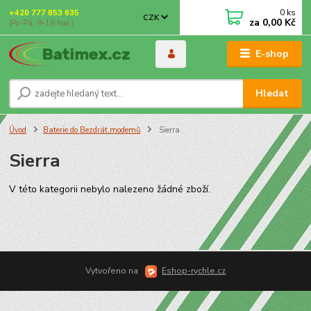
0
ks
+420 777 853 635
CZK
za
0,00 Kč
(Po-Pá, 9-18 hod.)
E-shop
Hledat
Úvod
Baterie do Bezdrát.modemů
Sierra
Sierra
V této kategorii nebylo nalezeno žádné zboží.
Vytvořeno na
Eshop-rychle.cz