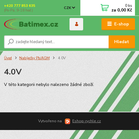
0
ks
+420 777 853 635
CZK
za
0,00 Kč
(Po-Pá, 9-18 hod.)
E-shop
Hledat
Úvod
Nabíječky Pb/AGM
4.0V
4.0V
V této kategorii nebylo nalezeno žádné zboží.
Vytvořeno na
Eshop-rychle.cz