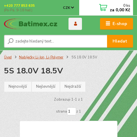
0
ks
+420 777 853 635
CZK
za
0,00 Kč
(Po-Pá, 9-18 hod.)
E-shop
Hledat
Úvod
Nabíječky Li-Ion, Li-Polymer
5S 18.0V 18.5V
5S 18.0V 18.5V
Nejnovější
Nejlevnější
Nejdražší
Zobrazuji 1-1 z 1
strana
z 1