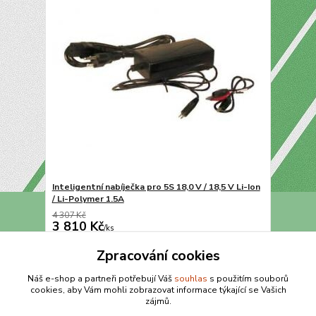
Inteligentní nabíječka pro 5S 18,0 V / 18,5 V Li-Ion
/ Li-Polymer 1.5A
4 307 Kč
3 810 Kč
/
ks
Přidat do košíku
Zpracování cookies
Náš e-shop a partneři potřebují Váš
souhlas
s použitím souborů
cookies, aby Vám mohli zobrazovat informace týkající se Vašich
strana
z 1
zájmů.