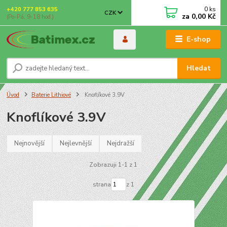
0
ks
+420 777 853 635
CZK
za
0,00 Kč
(Po-Pá, 9-18 hod.)
E-shop
Hledat
Úvod
Baterie Lithiové
Knoflíkové 3.9V
Knoflíkové 3.9V
Nejnovější
Nejlevnější
Nejdražší
Zobrazuji 1-1 z 1
strana
z 1