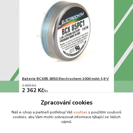
Baterie BCX85 3B50 Electrochem 1000 mAh 3,9 V
2 669 Kč
2 362 Kč
/
ks
Přidat do košíku
Zpracování cookies
Náš e-shop a partneři potřebují Váš
souhlas
s použitím souborů
cookies, aby Vám mohli zobrazovat informace týkající se Vašich
strana
z 1
zájmů.