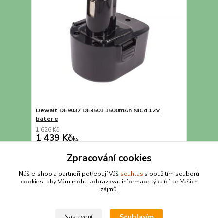
Dewalt DE9037 DE9501 1500mAh NiCd 12V
baterie
1 626 Kč
1 439 Kč
/
ks
Přidat do košíku
Zpracování cookies
Náš e-shop a partneři potřebují Váš
souhlas
s použitím souborů
cookies, aby Vám mohli zobrazovat informace týkající se Vašich
strana
z 1
zájmů.
Souhlasím
Nastavení