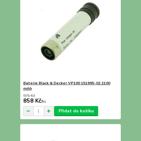
Baterie Black & Decker VP100 151995-02 2100
mAh
971 Kč
858 Kč
/
ks
Přidat do košíku