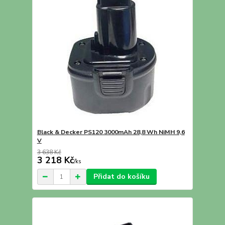
Black & Decker PS120 3000mAh 28,8 Wh NiMH 9,6
V
3 638 Kč
3 218 Kč
/
ks
Přidat do košíku