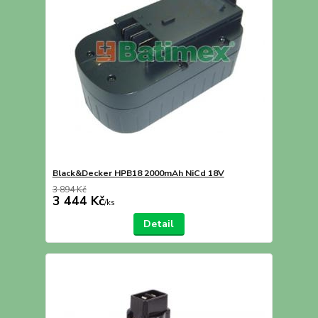
Black&Decker HPB18 2000mAh NiCd 18V
3 894 Kč
3 444 Kč
/
ks
Detail