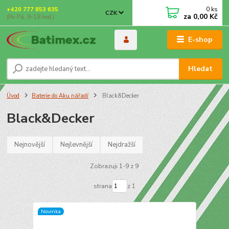
0
ks
+420 777 853 635
CZK
za
0,00 Kč
(Po-Pá, 9-18 hod.)
E-shop
Hledat
Úvod
Baterie do Aku nářadí
Black&Decker
Black&Decker
Nejnovější
Nejlevnější
Nejdražší
Zobrazuji 1-9 z 9
strana
z 1
Novinka