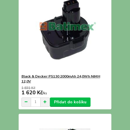
Black & Decker PS130 2000mAh 24,0Wh NiMH
12,0V
1 831 Kč
1 620 Kč
/
ks
Přidat do košíku