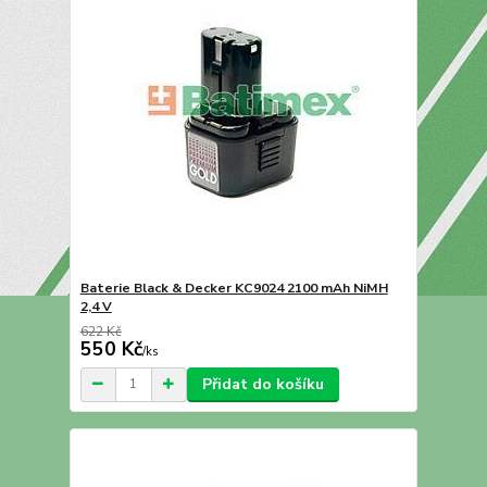
Baterie Black & Decker KC9024 2100 mAh NiMH
2,4 V
622 Kč
550 Kč
/
ks
Přidat do košíku