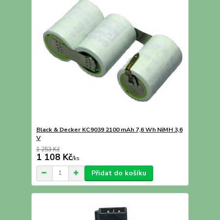
Black & Decker KC9039 2100 mAh 7,6 Wh NiMH 3,6
V
1 253 Kč
1 108 Kč
/
ks
Přidat do košíku