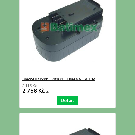
Black&Decker HPB18 1500mAh NiCd 18V
3 115 Kč
2 758 Kč
/
ks
Detail