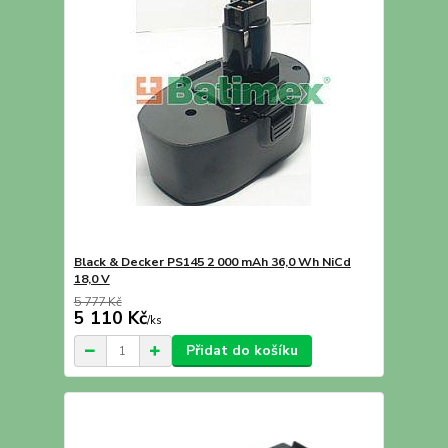
Black & Decker PS145 2 000 mAh 36,0 Wh NiCd
18,0 V
5 777 Kč
5 110 Kč
/
ks
Přidat do košíku