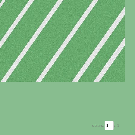
strana
z 1