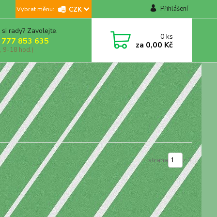
Přihlášení
CZK
 si rady? Zavolejte.
0
ks
 777 853 635
za
0,00 Kč
, 9-18 hod.)
strana
z 1