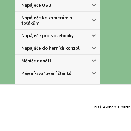
Napáječe USB
Napáječe ke kamerám a
foťákům
Napáječe pro Notebooky
Napajáče do herních konzol
Měniče napětí
Pájení-svařování článků
OLD
Akumulátory a baterie
Náš e-shop a partn