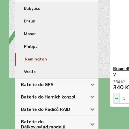
Babyliss
Braun
Moser
Philips
Remington
Braun 4
Wella
V
384 Kč
Baterie do GPS
340 K
Baterie do Herních konzol
Baterie do Řadičů RAID
Baterie do
Dálkov.ovlád.modelů