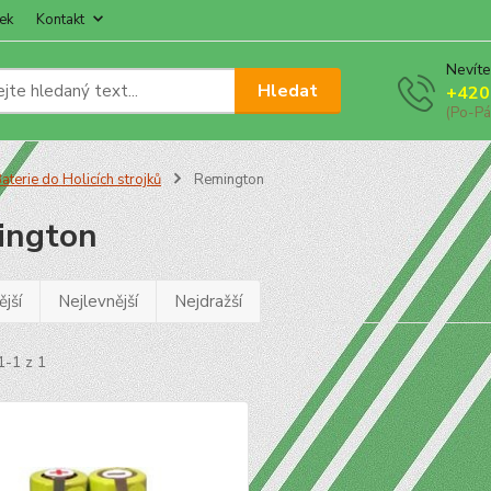
ek
Kontakt
Nevíte
Hledat
+420
(Po-Pá
aterie do Holicích strojků
Remington
ington
jší
Nejlevnější
Nejdražší
1-1 z 1