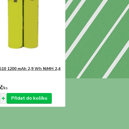
510 1200 mAh 2,9 Wh NiMH 2,4
č
/
ks
Přidat do košíku