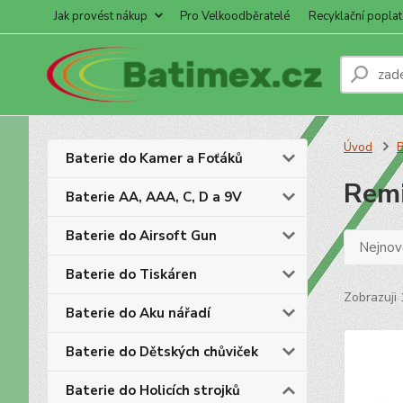
Jak provést nákup
Pro Velkoodběratelé
Recyklační poplat
Úvod
B
Baterie do Kamer a Foťáků
Rem
Baterie AA, AAA, C, D a 9V
Baterie do Airsoft Gun
Nejnově
Baterie do Tiskáren
Zobrazuji 
Baterie do Aku nářadí
Baterie do Dětských chůviček
Baterie do Holicích strojků