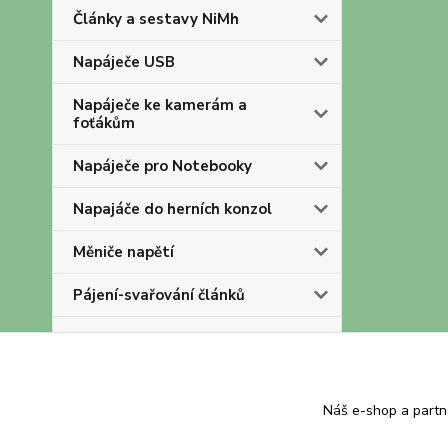
Články a sestavy NiMh
Napáječe USB
Napáječe ke kamerám a
foťákům
Napáječe pro Notebooky
Napajáče do herních konzol
Měniče napětí
Pájení-svařování článků
OLD
Akumulátory a baterie
Náš e-shop a partn