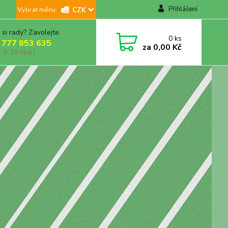
Přihlášení
CZK
 si rady? Zavolejte.
0
ks
 777 853 635
za
0,00 Kč
, 9-18 hod.)