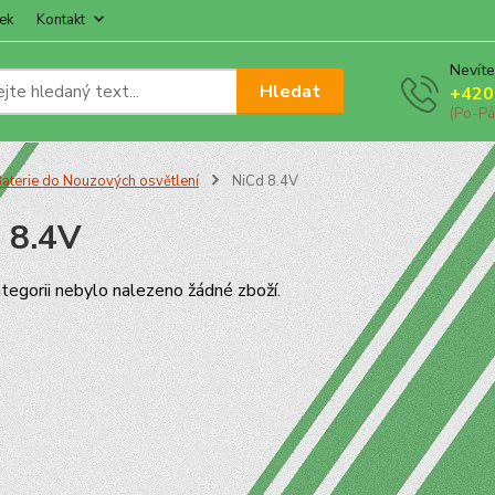
ek
Kontakt
Nevíte
Hledat
+420
(Po-Pá
aterie do Nouzových osvětlení
NiCd 8.4V
 8.4V
tegorii nebylo nalezeno žádné zboží.