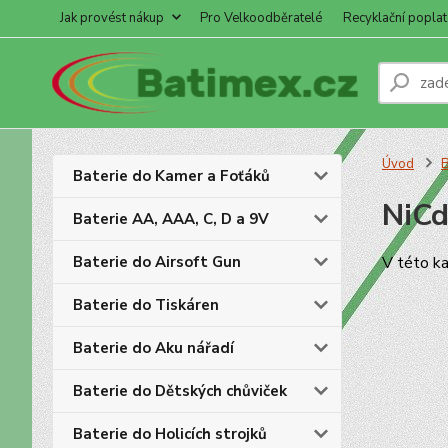
Jak provést nákup
Pro Velkoodběratelé
Recyklační poplat
Úvod
B
Baterie do Kamer a Foťáků
NiCd
Baterie AA, AAA, C, D a 9V
Baterie do Airsoft Gun
V této ka
Baterie do Tiskáren
Baterie do Aku nářadí
Baterie do Dětských chůviček
Baterie do Holicích strojků