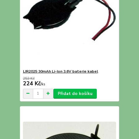
LIR2025 30mAh Li-Ion 3.6V baterie kabel
253 Kč
224 Kč
/
ks
Přidat do košíku