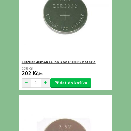
LIR2032 40mAh Li-Ion 3.6V PD2032 baterie
228 Kč
202 Kč
/
ks
Přidat do košíku