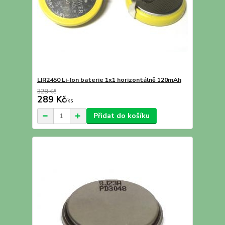
LIR2450 Li-Ion baterie 1x1 horizontálně 120mAh
328 Kč
289 Kč
/
ks
Přidat do košíku