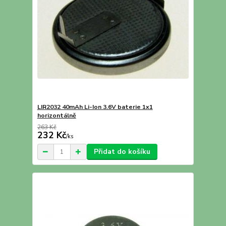
LIR2032 40mAh Li-Ion 3.6V baterie 1x1
horizontálně
263 Kč
232 Kč
/
ks
Přidat do košíku