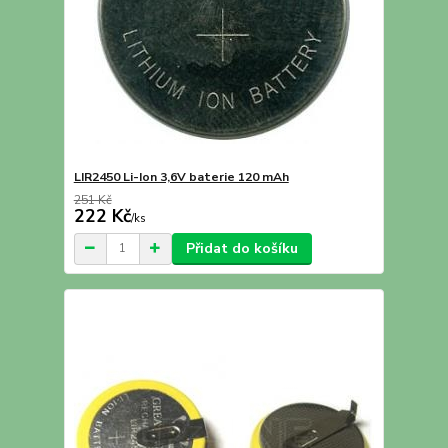
LIR2450 Li-Ion 3,6V baterie 120 mAh
251 Kč
222 Kč
/
ks
Přidat do košíku