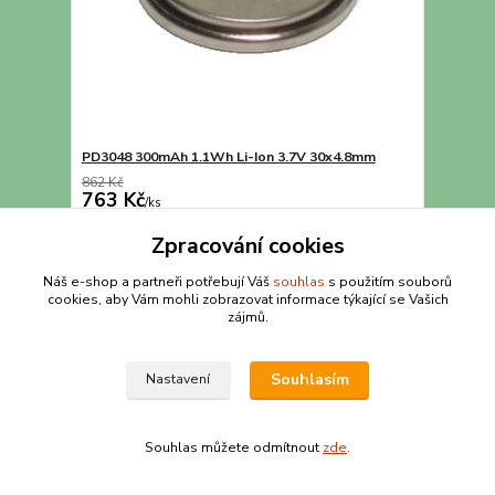
PD3048 300mAh 1.1Wh Li-Ion 3.7V 30x4.8mm
862 Kč
763 Kč
/
ks
Detail
Zpracování cookies
Náš e-shop a partneři potřebují Váš
souhlas
s použitím souborů
cookies, aby Vám mohli zobrazovat informace týkající se Vašich
strana
z 1
zájmů.
Souhlasím
Nastavení
Souhlas můžete odmítnout
zde
.
Vytvořeno na
Eshop-rychle.cz