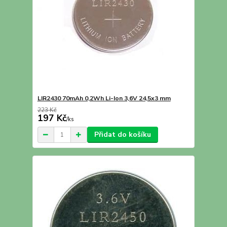
LIR2430 70mAh 0,2Wh Li-Ion 3,6V 24,5x3 mm
223 Kč
197 Kč
/
ks
Přidat do košíku