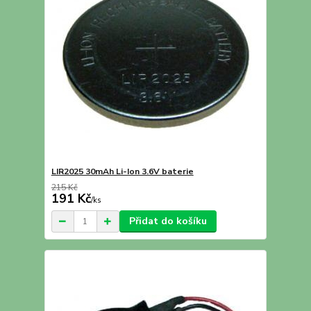
LIR2025 30mAh Li-Ion 3.6V baterie
215 Kč
191 Kč
/
ks
Přidat do košíku