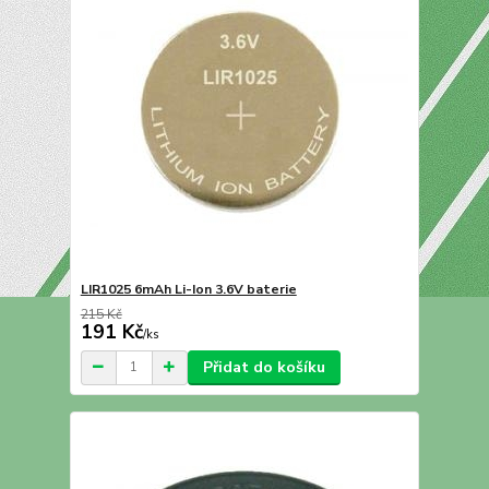
LIR1025 6mAh Li-Ion 3.6V baterie
215 Kč
191 Kč
/
ks
Přidat do košíku