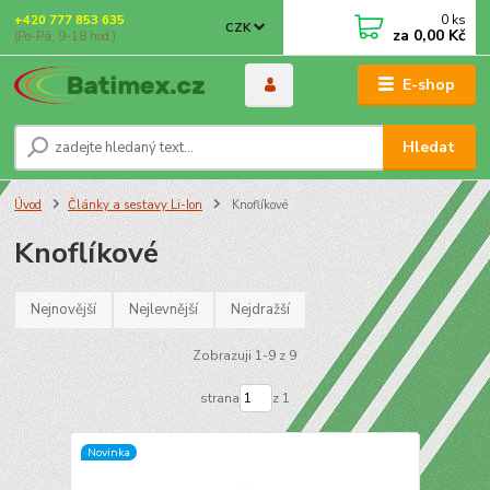
0
ks
+420 777 853 635
CZK
za
0,00 Kč
(Po-Pá, 9-18 hod.)
E-shop
Hledat
Úvod
Články a sestavy Li-Ion
Knoflíkové
Knoflíkové
Nejnovější
Nejlevnější
Nejdražší
Zobrazuji 1-9 z 9
strana
z 1
Novinka