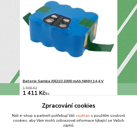
Baterie Samba XR210 2000 mAh NiMH 14,4 V
1 596 Kč
1 411 Kč
/
ks
Přidat do košíku
Zpracování cookies
Náš e-shop a partneři potřebují Váš
souhlas
s použitím souborů
cookies, aby Vám mohli zobrazovat informace týkající se Vašich
strana
z 1
zájmů.