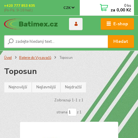
0
ks
+420 777 853 635
CZK
za
0,00 Kč
(Po-Pá, 9-18 hod.)
E-shop
Hledat
Úvod
Baterie do Vysavačů
Toposun
Toposun
Nejnovější
Nejlevnější
Nejdražší
Zobrazuji 1-1 z 1
strana
z 1